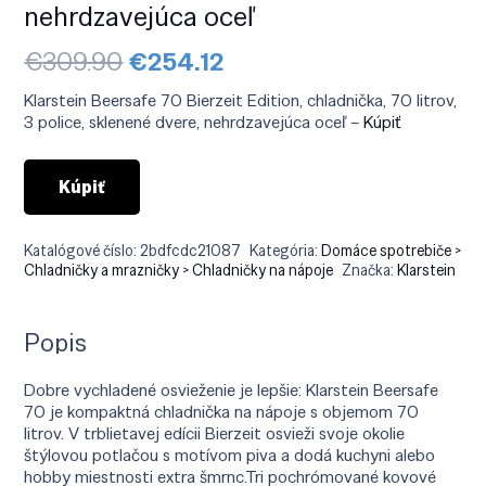
nehrdzavejúca oceľ
Pôvodná
Aktuálna
€
309.90
€
254.12
cena
cena
bola:
je:
Klarstein Beersafe 70 Bierzeit Edition, chladnička, 70 litrov,
€309.90.
€254.12.
3 police, sklenené dvere, nehrdzavejúca oceľ –
Kúpiť
Kúpiť
Katalógové číslo:
2bdfcdc21087
Kategória:
Domáce spotrebiče >
Chladničky a mrazničky > Chladničky na nápoje
Značka:
Klarstein
Popis
Dobre vychladené osvieženie je lepšie: Klarstein Beersafe
70 je kompaktná chladnička na nápoje s objemom 70
litrov. V trblietavej edícii Bierzeit osvieži svoje okolie
štýlovou potlačou s motívom piva a dodá kuchyni alebo
hobby miestnosti extra šmrnc.Tri pochrómované kovové