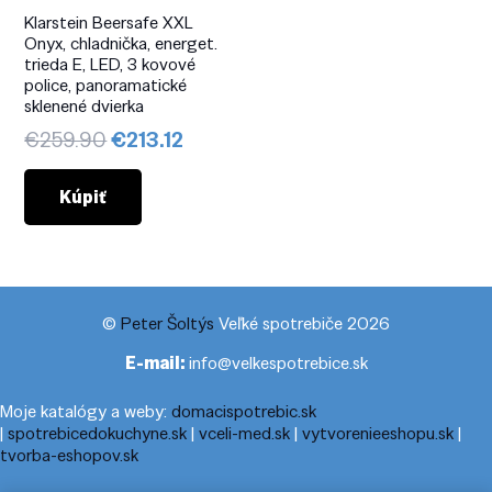
Klarstein Beersafe XXL
Onyx, chladnička, energet.
trieda E, LED, 3 kovové
police, panoramatické
sklenené dvierka
Pôvodná
Aktuálna
€
259.90
€
213.12
cena
cena
bola:
je:
Kúpiť
€259.90.
€213.12.
©
Peter Šoltýs
Veľké spotrebiče 2026
E-mail:
info@velkespotrebice.sk
Moje katalógy a weby:
domacispotrebic.sk
|
spotrebicedokuchyne.sk
|
vceli-med.sk
|
vytvorenieeshopu.sk
|
tvorba-eshopov.sk