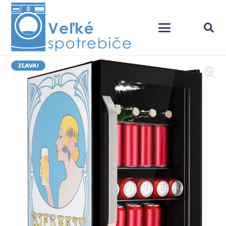
ZĽAVA!