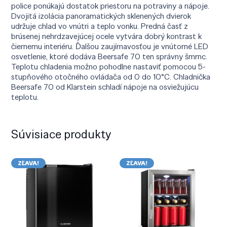
police ponúkajú dostatok priestoru na potraviny a nápoje.
Dvojitá izolácia panoramatických sklenených dvierok
udržuje chlad vo vnútri a teplo vonku. Predná časť z
brúsenej nehrdzavejúcej ocele vytvára dobrý kontrast k
čiernemu interiéru. Ďalšou zaujímavosťou je vnútorné LED
osvetlenie, ktoré dodáva Beersafe 70 ten správny šmrnc.
Teplotu chladenia možno pohodlne nastaviť pomocou 5-
stupňového otočného ovládača od 0 do 10°C. Chladnička
Beersafe 70 od Klarstein schladí nápoje na osviežujúcu
teplotu.
Súvisiace produkty
ZĽAVA!
ZĽAVA!