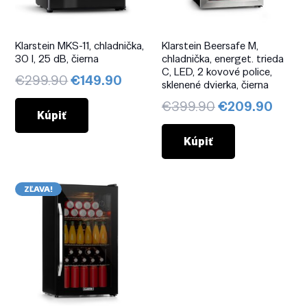
Klarstein MKS-11, chladnička,
Klarstein Beersafe M,
30 l, 25 dB, čierna
chladnička, energet. trieda
C, LED, 2 kovové police,
Pôvodná
Aktuálna
€
299.90
€
149.90
sklenené dvierka, čierna
cena
cena
Pôvodná
Aktuá
€
399.90
€
209.90
bola:
je:
Kúpiť
cena
cena
€299.90.
€149.90.
bola:
je:
Kúpiť
€399.90.
€209
ZĽAVA!