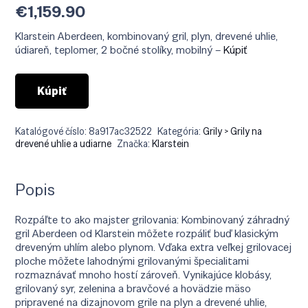
€
1,159.90
Klarstein Aberdeen, kombinovaný gril, plyn, drevené uhlie,
údiareň, teplomer, 2 bočné stolíky, mobilný –
Kúpiť
Kúpiť
Katalógové číslo:
8a917ac32522
Kategória:
Grily > Grily na
drevené uhlie a udiarne
Značka:
Klarstein
Popis
Rozpáľte to ako majster grilovania: Kombinovaný záhradný
gril Aberdeen od Klarstein môžete rozpáliť buď klasickým
dreveným uhlím alebo plynom. Vďaka extra veľkej grilovacej
ploche môžete lahodnými grilovanými špecialitami
rozmaznávať mnoho hostí zároveň. Vynikajúce klobásy,
grilovaný syr, zelenina a bravčové a hovädzie mäso
pripravené na dizajnovom grile na plyn a drevené uhlie,