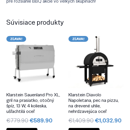
pre rozsiahle BBQ akcie vo veľkých skupinách!
Súvisiace produkty
ZĽAVA!
ZĽAVA!
Klarstein Sauenland Pro XL,
Klarstein Diavolo
gril na prasiatko, otočný
Napoletana, pec na pizzu,
špíz, 13 W, 4 kolieska,
na drevené uhlie,
ušľachtilá oceľ
nehrdzavejúca oceľ
Pôvodná
Aktuálna
Pôvodná
Ak
€
779.90
€
589.90
€
1,409.90
€
1,032.90
cena
cena
cena
ce