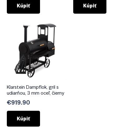
bola:
je:
bola:
je:
Kúpiť
Kúpiť
€779.90.
€589.90.
€1,409.90.
€1,
Klarstein Dampflok, gril s
udiarňou, 3 mm oceľ, čierny
€
919.90
Kúpiť