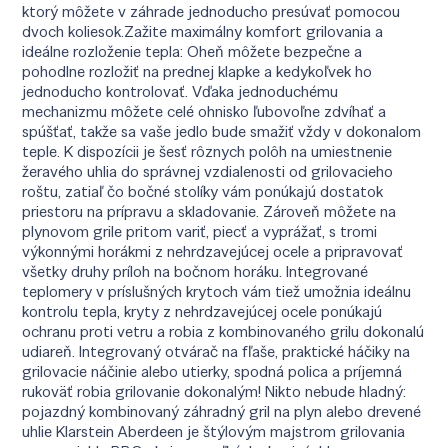
ktorý môžete v záhrade jednoducho presúvať pomocou
dvoch koliesok.Zažite maximálny komfort grilovania a
ideálne rozloženie tepla: Oheň môžete bezpečne a
pohodlne rozložiť na prednej klapke a kedykoľvek ho
jednoducho kontrolovať. Vďaka jednoduchému
mechanizmu môžete celé ohnisko ľubovoľne zdvíhať a
spúšťať, takže sa vaše jedlo bude smažiť vždy v dokonalom
teple. K dispozícii je šesť rôznych polôh na umiestnenie
žeravého uhlia do správnej vzdialenosti od grilovacieho
roštu, zatiaľ čo bočné stolíky vám ponúkajú dostatok
priestoru na prípravu a skladovanie. Zároveň môžete na
plynovom grile pritom variť, piecť a vyprážať, s tromi
výkonnými horákmi z nehrdzavejúcej ocele a pripravovať
všetky druhy príloh na bočnom horáku. Integrované
teplomery v príslušných krytoch vám tiež umožnia ideálnu
kontrolu tepla, kryty z nehrdzavejúcej ocele ponúkajú
ochranu proti vetru a robia z kombinovaného grilu dokonalú
udiareň. Integrovaný otvárač na fľaše, praktické háčiky na
grilovacie náčinie alebo utierky, spodná polica a príjemná
rukoväť robia grilovanie dokonalým! Nikto nebude hladný:
pojazdný kombinovaný záhradný gril na plyn alebo drevené
uhlie Klarstein Aberdeen je štýlovým majstrom grilovania