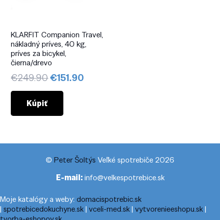
KLARFIT Companion Travel,
nákladný príves, 40 kg,
príves za bicykel,
čierna/drevo
Pôvodná
Aktuálna
€
249.90
€
151.90
cena
cena
bola:
je:
Kúpiť
€249.90.
€151.90.
©
Peter Šoltýs
Veľké spotrebiče 2026
E-mail:
info@velkespotrebice.sk
Moje katalógy a weby:
domacispotrebic.sk
|
spotrebicedokuchyne.sk
|
vceli-med.sk
|
vytvorenieeshopu.sk
|
tvorba-eshopov.sk