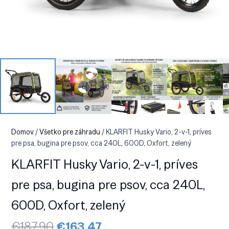
Domov
/
Všetko pre záhradu
/ KLARFIT Husky Vario, 2-v-1, príves
pre psa, bugina pre psov, cca 240L, 600D, Oxfort, zelený
KLARFIT Husky Vario, 2-v-1, príves
pre psa, bugina pre psov, cca 240L,
600D, Oxfort, zelený
Pôvodná
Aktuálna
€
187.90
€
163.47