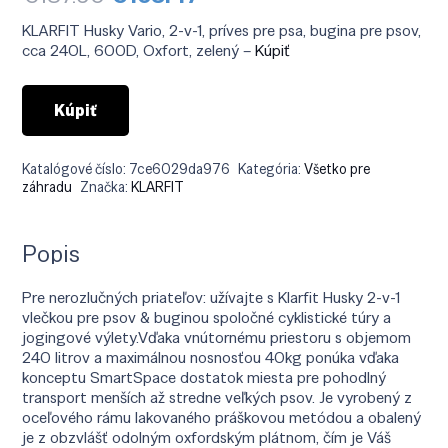
cena
cena
bola:
je:
KLARFIT Husky Vario, 2-v-1, príves pre psa, bugina pre psov,
€187.90.
€163.47.
cca 240L, 600D, Oxfort, zelený –
Kúpiť
Kúpiť
Katalógové číslo:
7ce6029da976
Kategória:
Všetko pre
záhradu
Značka:
KLARFIT
Popis
Pre nerozlučných priateľov: užívajte s Klarfit Husky 2-v-1
vlečkou pre psov & buginou spoločné cyklistické túry a
jogingové výlety.Vďaka vnútornému priestoru s objemom
240 litrov a maximálnou nosnosťou 40kg ponúka vďaka
konceptu SmartSpace dostatok miesta pre pohodlný
transport menších až stredne veľkých psov. Je vyrobený z
oceľového rámu lakovaného práškovou metódou a obalený
je z obzvlášť odolným oxfordským plátnom, čím je Váš