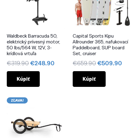
Waldbeck Barracuda 50,
Capital Sports Kipu
elektrický prívesný motor,
Allrounder 365, nafukovací
50 lbs/564 W, 12V, 3-
Paddelboard, SUP board
krídlová vrtuľa
Set, cruiser
Pôvodná
Aktuálna
Pôvodná
Aktuá
€
319.90
€
248.90
€
659.90
€
509.90
cena
cena
cena
cena
bola:
je:
bola:
je:
Kúpiť
Kúpiť
€319.90.
€248.90.
€659.90.
€509
ZĽAVA!