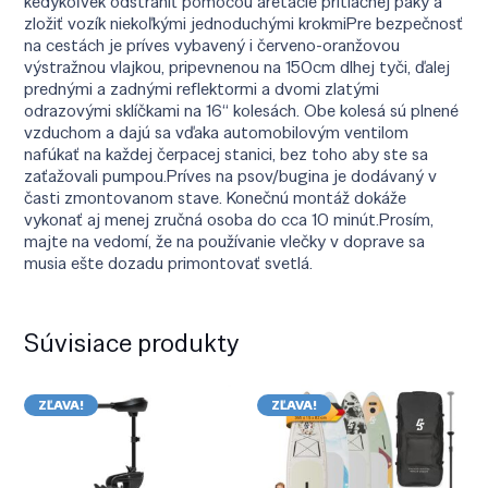
kedykoľvek odstrániť pomocou aretácie prítlačnej páky a
zložiť vozík niekoľkými jednoduchými krokmiPre bezpečnosť
na cestách je príves vybavený i červeno-oranžovou
výstražnou vlajkou, pripevnenou na 150cm dlhej tyči, ďalej
prednými a zadnými reflektormi a dvomi zlatými
odrazovými sklíčkami na 16“ kolesách. Obe kolesá sú plnené
vzduchom a dajú sa vďaka automobilovým ventilom
nafúkať na každej čerpacej stanici, bez toho aby ste sa
zaťažovali pumpou.Príves na psov/bugina je dodávaný v
časti zmontovanom stave. Konečnú montáž dokáže
vykonať aj menej zručná osoba do cca 10 minút.Prosím,
majte na vedomí, že na používanie vlečky v doprave sa
musia ešte dozadu primontovať svetlá.
Súvisiace produkty
ZĽAVA!
ZĽAVA!