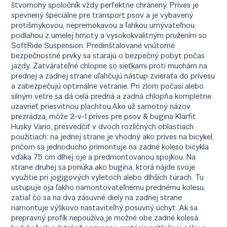
štvornohý spoločník vždy perfektne chránený. Príves je
spevnený špeciálne pre transport psov a je vybavený
protišmykovou, nepremokavou a ľahkou umývateľnou
podlahou z umelej hmoty a vysokokvalitným pružením so
SoftRide Suspension. Predinštalované vnútorné
bezpečnostné prvky sa starajú o bezpečný pobyt počas
jazdy. Zatvárateľné chlopne so sieťkami proti muchám na
prednej a zadnej strane uľahčujú nástup zvieraťa do prívesu
a zabezpečujú optimálne vetranie. Pri zlom počasí alebo
silným vetre sa dá celá predná a zadná chlopňa kompletne
uzavrieť priesvitnou plachtou.Ako už samotný názov
prezrádza, môže 2-v-1 príves pre psov & bugina Klarfit
Husky Vario, presvedčiť v dvoch rozličných oblastiach
použitiach: na jednej strane je vhodný ako príves na bicykel,
pričom sa jednoducho primontuje na zadné koleso bicykla
vďaka 75 cm dlhej oje a predmontovanou spojkou. Na
strane druhej sa ponúka ako bugina, ktorá nájde svoje
využitie pri jogigových výletoch alebo dlhších túrach. Tu
ustupuje oja ľakho namontovateľnému prednému kolesu,
zatiaľ čo sa na dva zásuvné diely na zadnej strane
namontuje výškovo nastaviteľný posuvný úchyt. Ak sa
prepravný profík nepoužíva,je možné obe zadné kolesá