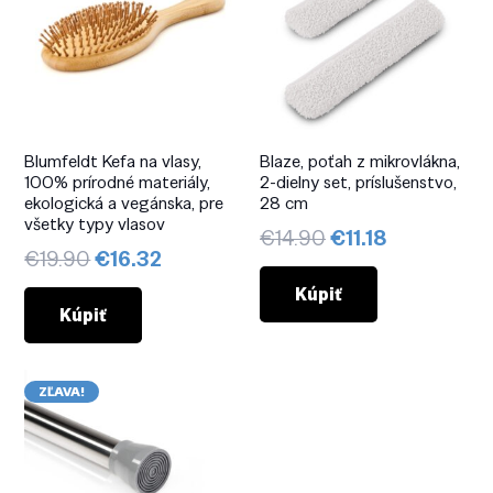
Blumfeldt Kefa na vlasy,
Blaze, poťah z mikrovlákna,
100% prírodné materiály,
2-dielny set, príslušenstvo,
ekologická a vegánska, pre
28 cm
všetky typy vlasov
Pôvodná
Aktuálna
€
14.90
€
11.18
Pôvodná
Aktuálna
€
19.90
€
16.32
cena
cena
cena
cena
bola:
je:
Kúpiť
bola:
je:
Kúpiť
€14.90.
€11.18.
€19.90.
€16.32.
ZĽAVA!