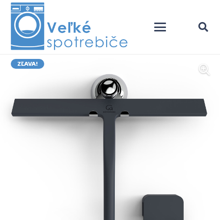
ZĽAVA!