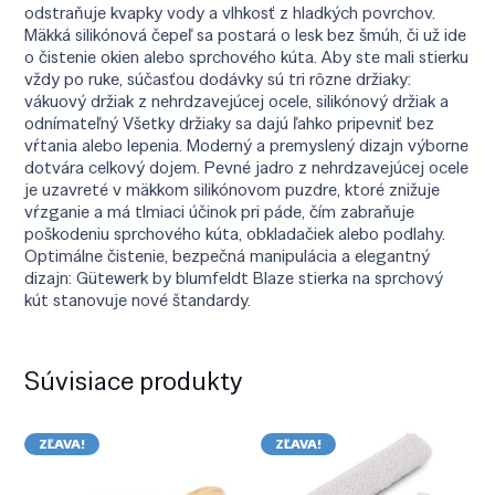
odstraňuje kvapky vody a vlhkosť z hladkých povrchov.
Mäkká silikónová čepeľ sa postará o lesk bez šmúh, či už ide
o čistenie okien alebo sprchového kúta. Aby ste mali stierku
vždy po ruke, súčasťou dodávky sú tri rôzne držiaky:
vákuový držiak z nehrdzavejúcej ocele, silikónový držiak a
odnímateľný Všetky držiaky sa dajú ľahko pripevniť bez
vŕtania alebo lepenia. Moderný a premyslený dizajn výborne
dotvára celkový dojem. Pevné jadro z nehrdzavejúcej ocele
je uzavreté v mäkkom silikónovom puzdre, ktoré znižuje
vŕzganie a má tlmiaci účinok pri páde, čím zabraňuje
poškodeniu sprchového kúta, obkladačiek alebo podlahy.
Optimálne čistenie, bezpečná manipulácia a elegantný
dizajn: Gütewerk by blumfeldt Blaze stierka na sprchový
kút stanovuje nové štandardy.
Súvisiace produkty
ZĽAVA!
ZĽAVA!