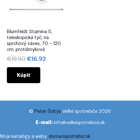
Blumfeldt Stamina S,
teleskopická tyč, na
sprchový záves, 70 – 120
cm, protišmyková
Pôvodná
Aktuálna
€
19.90
€
16.92
cena
cena
bola:
je:
Kúpiť
€19.90.
€16.92.
©
Peter Šoltýs
Veľké spotrebiče 2026
E-mail:
info@velkespotrebice.sk
Moje katalógy a weby:
domacispotrebic.sk