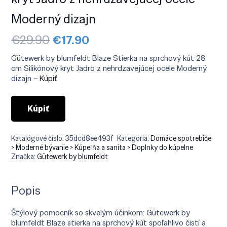
Moderný dizajn
Pôvodná
Aktuálna
€
29.90
€
17.90
cena
cena
bola:
je:
Gütewerk by blumfeldt Blaze Stierka na sprchový kút 28
€29.90.
€17.90.
cm Silikónový kryt Jadro z nehrdzavejúcej ocele Moderný
dizajn –
Kúpiť
Kúpiť
Katalógové číslo:
35dcd8ee493f
Kategória:
Domáce spotrebiče
> Moderné bývanie > Kúpeľňa a sanita > Doplnky do kúpelne
Značka:
Gütewerk by blumfeldt
Popis
Štýlový pomocník so skvelým účinkom: Gütewerk by
blumfeldt Blaze stierka na sprchový kút spoľahlivo čistí a