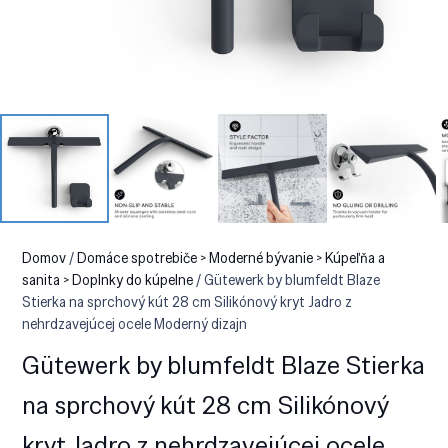
Domov
/
Domáce spotrebiče > Moderné bývanie > Kúpeľňa a
sanita > Doplnky do kúpelne
/ Gütewerk by blumfeldt Blaze
Stierka na sprchový kút 28 cm Silikónový kryt Jadro z
nehrdzavejúcej ocele Moderný dizajn
Gütewerk by blumfeldt Blaze Stierka
na sprchový kút 28 cm Silikónový
kryt Jadro z nehrdzavejúcej ocele