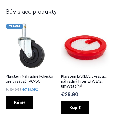
Súvisiace produkty
ZĽAVA!
Klarstein Náhradné koliesko
Klarstein LARMA, vysávač,
pre vysávač IVC-50
náhradný filter EPA E12,
umývateľný
Pôvodná
Aktuálna
€
19.90
€
16.90
€
29.90
cena
cena
bola:
je:
Kúpiť
Kúpiť
€19.90.
€16.90.