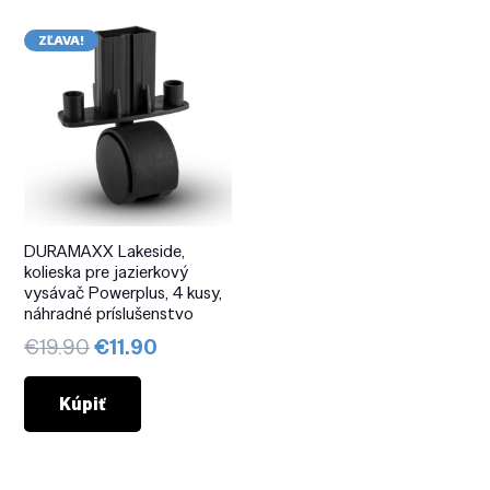
ZĽAVA!
DURAMAXX Lakeside,
kolieska pre jazierkový
vysávač Powerplus, 4 kusy,
náhradné príslušenstvo
Pôvodná
Aktuálna
€
19.90
€
11.90
cena
cena
bola:
je:
Kúpiť
€19.90.
€11.90.