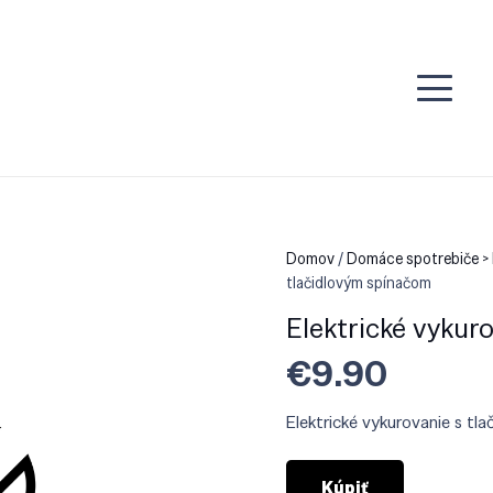
Domov
/
Domáce spotrebiče > 
tlačidlovým spínačom
Elektrické vykur
€
9.90
Elektrické vykurovanie s t
Kúpiť