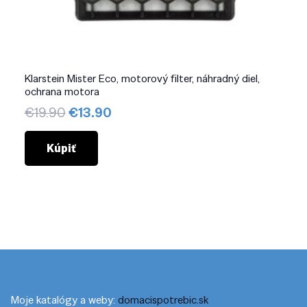
Klarstein Mister Eco, motorový filter, náhradný diel,
ochrana motora
Pôvodná
Aktuálna
€
19.90
€
13.90
cena
cena
bola:
je:
Kúpiť
€19.90.
€13.90.
Moje katalógy a weby:
domacispotrebic.sk