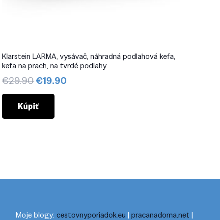
Klarstein LARMA, vysávač, náhradná podlahová kefa,
kefa na prach, na tvrdé podlahy
Pôvodná
Aktuálna
€
29.90
€
19.90
cena
cena
bola:
je:
Kúpiť
€29.90.
€19.90.
Moje blogy:
cestovnyporiadok.eu
|
pracanadoma.net
|