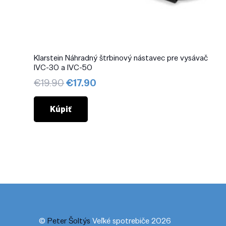
Klarstein Náhradný štrbinový nástavec pre vysávač
IVC-30 a IVC-50
Pôvodná
Aktuálna
€
19.90
€
17.90
cena
cena
bola:
je:
Kúpiť
€19.90.
€17.90.
©
Peter Šoltýs
Veľké spotrebiče 2026