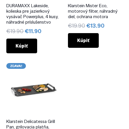
DURAMAXX Lakeside,
Klarstein Mister Eco,
kolieska pre jazierkový
motorový filter, náhradný
vysávač Powerplus, 4 kusy,
diel, ochrana motora
náhradné príslušenstvo
Pôvodná
Aktuálna
€
19.90
€
13.90
Pôvodná
Aktuálna
€
19.90
€
11.90
cena
cena
cena
cena
bola:
je:
Kúpiť
bola:
je:
Kúpiť
€19.90.
€13.90.
€19.90.
€11.90.
ZĽAVA!
Klarstein Delicatessa Grill
Pan, grilovacia platňa,