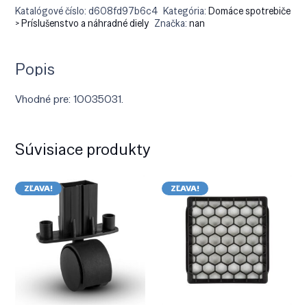
Katalógové číslo:
d608fd97b6c4
Kategória:
Domáce spotrebiče
> Príslušenstvo a náhradné diely
Značka:
nan
Popis
Vhodné pre: 10035031.
Súvisiace produkty
ZĽAVA!
ZĽAVA!