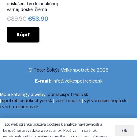
príslušenstvo k indukčnej
varnej doske, čierna
Pôvodná
Aktuálna
€
89.90
€
53.90
cena
cena
bola:
je:
Kúpiť
€89.90.
€53.90.
©
Peter Šoltýs
Veľké spotrebiče 2026
E-mail:
info@velkespotrebice.sk
Moje katalógy a weby:
domacispotrebic.sk
|
spotrebicedokuchyne.sk
|
vceli-med.sk
|
vytvorenieeshopu.sk
|
tvorba-eshopov.sk
Moje blogy:
cestovnyporiadok.eu
|
pracanadoma.net
|
telefonny-
Táto web stránka používa cookies k analýze návštevnosti a
zoznam-podla-cisla.sk
|
praca-z-domu-na-pc.sk
|
dnesny-
bezpečnej prevádzke web stránok. Používaním stránok
Ok
horoskop.sk
|
cestuj-dovolenkuj.sk
|
cestovny-poriadok.eu
vyjadrujete súhlas s našimi pravidlami pre ochranu súkromia.