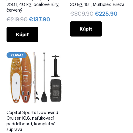
250 l, 40 kg, oceľové rúry,
30 kg, 16″, Multiplex, Breza
červený
Pôvodná
Aktuá
€
309.90
€
225.90
Pôvodná
Aktuálna
€
219.90
€
137.90
cena
cena
cena
cena
bola:
je:
Kúpiť
bola:
je:
Kúpiť
€309.90.
€225.
€219.90.
€137.90.
ZĽAVA!
Capital Sports Downwind
Cruiser 10.8, nafukovací
paddelboard, kompletná
súprava