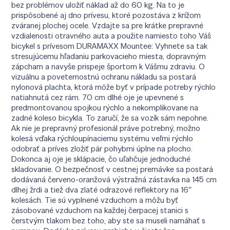
bez problémov uložiť náklad až do 60 kg. Na to je
prispôsobené aj dno prívesu, ktoré pozostáva z krížom
zváranej plochej ocele. Vzdajte sa pre krátke prepravné
vzdialenosti otravného auta a použite namiesto toho Váš
bicykel s prívesom DURAMAXX Mountee: Vyhnete sa tak
stresujúcemu hľadaniu parkovacieho miesta, dopravným
zápcham a navyše prispeje športom k Vášmu zdraviu. O
vizuálnu a poveternostnú ochranu nákladu sa postará
nylonová plachta, ktorá môže byť v prípade potreby rýchlo
natiahnutá cez rám. 70 cm dlhé oje je upevnené s
predmontovanou spojkou rýchlo a nekomplikovane na
zadné koleso bicykla. To zaručí, že sa vozík sám nepohne.
Ak nie je prepravný profesionál práve potrebný, možno
kolesá vďaka rýchloupínaciemu systému veľmi rýchlo
odobrať a príves zložiť pár pohybmi úplne na plocho.
Dokonca aj oje je sklápacie, čo uľahčuje jednoduché
skladovanie. O bezpečnosť v cestnej premávke sa postará
dodávaná červeno-oranžová výstražná zástavka na 145 cm
dlhej žrdi a tiež dva zlaté odrazové reflektory na 16″
kolesách. Tie sú vyplnené vzduchom a môžu byť
zásobované vzduchom na každej čerpacej stanici s
čerstvým tlakom bez toho, aby ste sa museli namáhať s