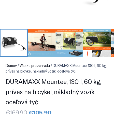
Domov
/
Všetko pre záhradu
/ DURAMAXX Mountee, 130 l, 60 kg,
príves na bicykel, nákladný vozík, oceľová tyč
DURAMAXX Mountee, 130 l, 60 kg,
príves na bicykel, nákladný vozík,
oceľová tyč
Pôvodná
Aktuálna
€
169.90
€
105.90