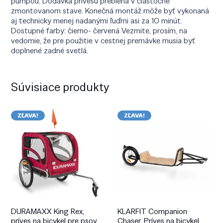
pumpou. Dodávka prívesu prebieha v čiastočne
zmontovanom stave. Konečná montáž môže byť vykonaná
aj technicky menej nadanými ľuďmi asi za 10 minút.
Dostupné farby: čierno- červená Vezmite, prosím, na
vedomie, že pre použitie v cestnej premávke musia byť
doplnené zadné svetlá.
Súvisiace produkty
ZĽAVA!
ZĽAVA!
DURAMAXX King Rex,
KLARFIT Companion
príves na bicykel pre psov,
Chaser, Príves na bicykel,