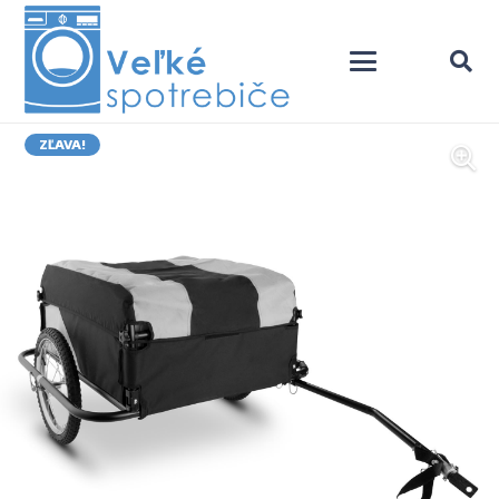
ZĽAVA!