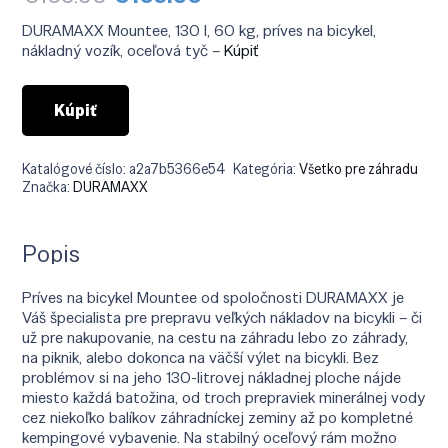
cena
cena
bola:
je:
DURAMAXX Mountee, 130 l, 60 kg, príves na bicykel,
€169.90.
€105.90.
nákladný vozík, oceľová tyč –
Kúpiť
Kúpiť
Katalógové číslo:
a2a7b5366e54
Kategória:
Všetko pre záhradu
Značka:
DURAMAXX
Popis
Príves na bicykel Mountee od spoločnosti DURAMAXX je
Váš špecialista pre prepravu veľkých nákladov na bicykli – či
už pre nakupovanie, na cestu na záhradu lebo zo záhrady,
na piknik, alebo dokonca na väčší výlet na bicykli. Bez
problémov si na jeho 130-litrovej nákladnej ploche nájde
miesto každá batožina, od troch prepraviek minerálnej vody
cez niekoľko balíkov záhradníckej zeminy až po kompletné
kempingové vybavenie. Na stabilný oceľový rám možno