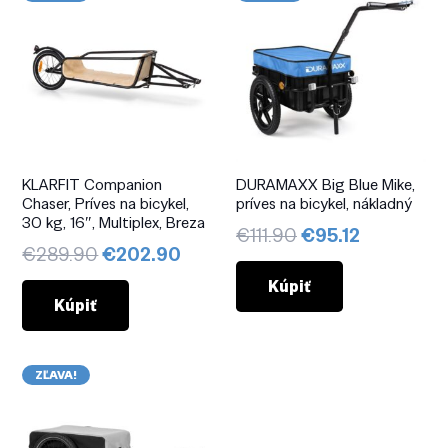
KLARFIT Companion
DURAMAXX Big Blue Mike,
Chaser, Príves na bicykel,
príves na bicykel, nákladný
30 kg, 16″, Multiplex, Breza
Pôvodná
Aktuálna
€
111.90
€
95.12
Pôvodná
Aktuálna
€
289.90
€
202.90
cena
cena
cena
cena
bola:
je:
Kúpiť
bola:
je:
Kúpiť
€111.90.
€95.12.
€289.90.
€202.90.
ZĽAVA!