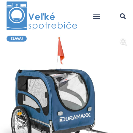
ZĽAVA!