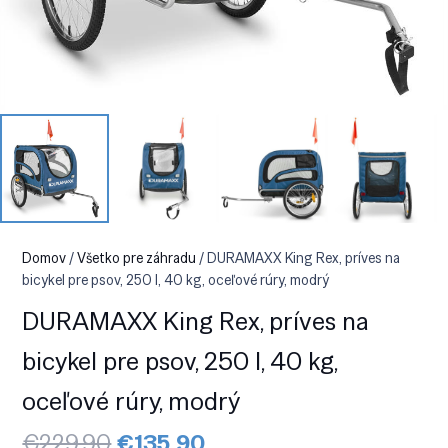
Domov
/
Všetko pre záhradu
/ DURAMAXX King Rex, príves na
bicykel pre psov, 250 l, 40 kg, oceľové rúry, modrý
DURAMAXX King Rex, príves na
bicykel pre psov, 250 l, 40 kg,
oceľové rúry, modrý
Pôvodná
Aktuálna
€
229.90
€
135.90