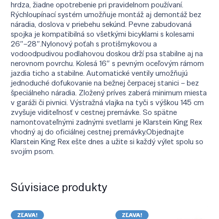
hrdza, žiadne opotrebenie pri pravidelnom používaní.
Rýchloupínací systém umožňuje montáž aj demontáž bez
náradia, doslova v priebehu sekúnd. Pevne zabudovaná
spojka je kompatibilná so všetkými bicyklami s kolesami
26″–28″.Nylonový poťah s protišmykovou a
vodoodpudivou podlahovou doskou drží psa stabilne aj na
nerovnom povrchu. Kolesá 16″ s pevným oceľovým rámom
jazdia ticho a stabilne. Automatické ventily umožňujú
jednoduché dofukovanie na bežnej čerpacej stanici – bez
špeciálneho náradia. Zložený príves zaberá minimum miesta
v garáži či pivnici. Výstražná vlajka na tyči s výškou 145 cm
zvyšuje viditeľnosť v cestnej premávke. So spätne
namontovateľnými zadnými svetlami je Klarstein King Rex
vhodný aj do oficiálnej cestnej premávky.Objednajte
Klarstein King Rex ešte dnes a užite si každý výlet spolu so
svojím psom.
Súvisiace produkty
ZĽAVA!
ZĽAVA!