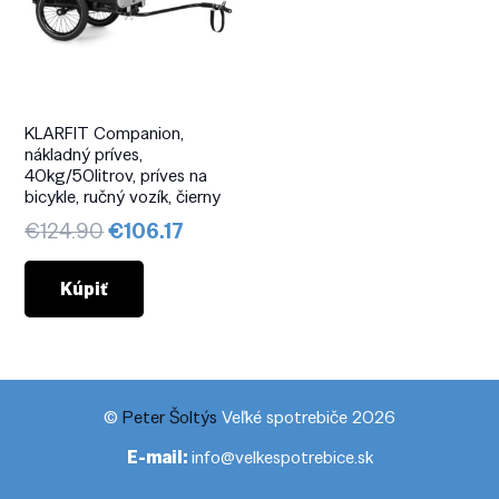
KLARFIT Companion,
nákladný príves,
40kg/50litrov, príves na
bicykle, ručný vozík, čierny
Pôvodná
Aktuálna
€
124.90
€
106.17
cena
cena
bola:
je:
Kúpiť
€124.90.
€106.17.
©
Peter Šoltýs
Veľké spotrebiče 2026
E-mail:
info@velkespotrebice.sk