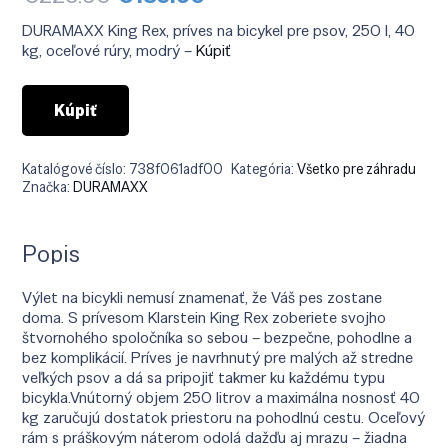
cena
cena
bola:
je:
DURAMAXX King Rex, príves na bicykel pre psov, 250 l, 40
€229.90.
€135.90.
kg, oceľové rúry, modrý –
Kúpiť
Kúpiť
Katalógové číslo:
738f061adf00
Kategória:
Všetko pre záhradu
Značka:
DURAMAXX
Popis
Výlet na bicykli nemusí znamenať, že Váš pes zostane
doma. S prívesom Klarstein King Rex zoberiete svojho
štvornohého spoločníka so sebou – bezpečne, pohodlne a
bez komplikácií. Príves je navrhnutý pre malých až stredne
veľkých psov a dá sa pripojiť takmer ku každému typu
bicykla.Vnútorný objem 250 litrov a maximálna nosnosť 40
kg zaručujú dostatok priestoru na pohodlnú cestu. Oceľový
rám s práškovým náterom odolá dažďu aj mrazu – žiadna