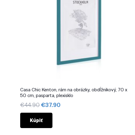
Casa Chic Kenton, rám na obrázky, obdĺžnikový, 70 x
50 cm, pasparta, plexisklo
Pôvodná
Aktuálna
€
44.90
€
37.90
cena
cena
bola:
je:
Kúpiť
€44.90.
€37.90.