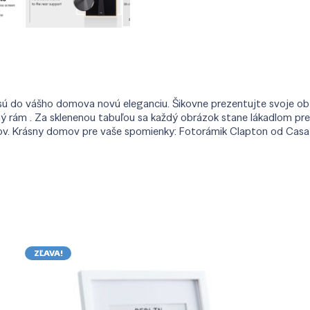
 do vášho domova novú eleganciu. Šikovne prezentujte svoje obľú
ný rám . Za sklenenou tabuľou sa každý obrázok stane lákadlom pre
v. Krásny domov pre vaše spomienky: Fotorámik Clapton od Casa 
ZĽAVA!