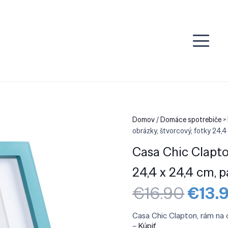
Domov
/
Domáce spotrebiče > 
obrázky, štvorcový, fotky 24,4
Casa Chic Clapton
24,4 x 24,4 cm, p
Pôvo
€
16.90
€
13.
cena
bola:
Casa Chic Clapton, rám na o
€16.9
–
Kúpiť