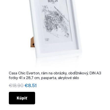
Casa Chic Everton, rám na obrázky, obdĺžnikový, DIN A3
fotky 41 x 28,7 cm, pasparta, akrylové sklo
Pôvodná
Aktuálna
€
18.90
€
8.51
cena
cena
bola:
je:
Kúpiť
€18.90.
€8.51.