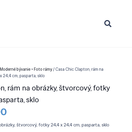
Moderné bývanie > Foto rámy
/ Casa Chic Clapton, rám na
 x 24,4 cm, pasparta, sklo
, rám na obrázky, štvorcový, fotky
asparta, sklo
dná
Aktuálna
90
cena
je:
brázky, štvorcový, fotky 24,4 x 24,4 cm, pasparta, sklo
0.
€13.90.