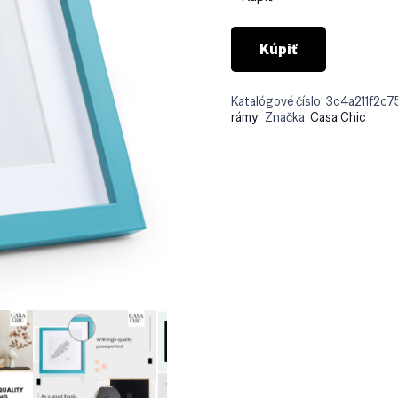
Kúpiť
Katalógové číslo:
3c4a211f2c7
rámy
Značka:
Casa Chic