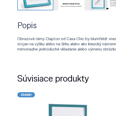
Popis
Obrazové rámy Clapton od Casa Chic by blumfeldt vnesú
stojan na výšku alebo na šírku alebo ako klasický násten
mimoriadne jednoduché vkladanie alebo výmenu obrázko
Súvisiace produkty
ZĽAVA!