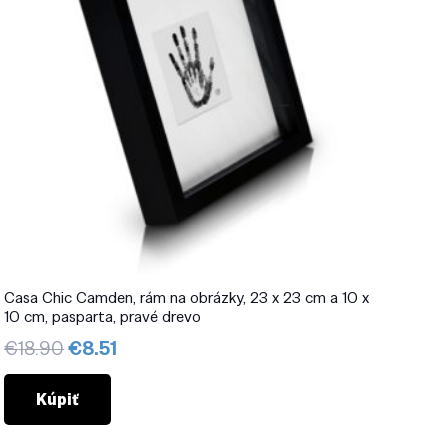
Casa Chic Camden, rám na obrázky, 23 x 23 cm a 10 x
10 cm, pasparta, pravé drevo
Pôvodná
Aktuálna
€
18.90
€
8.51
cena
cena
bola:
je:
Kúpiť
€18.90.
€8.51.