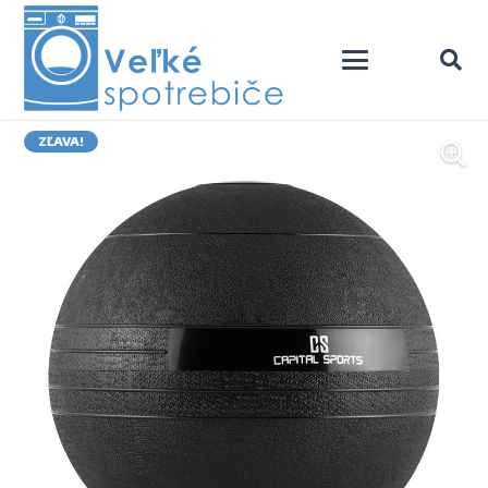
ZĽAVA!