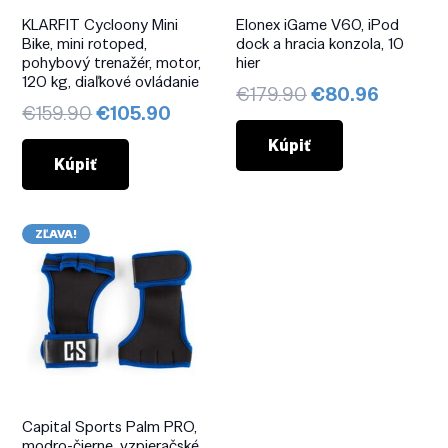
KLARFIT Cycloony Mini
Elonex iGame V60, iPod
Bike, mini rotoped,
dock a hracia konzola, 10
pohybový trenažér, motor,
hier
120 kg, diaľkové ovládanie
Pôvodná
Aktuál
€
179.90
€
80.96
Pôvodná
Aktuálna
€
159.90
€
105.90
cena
cena
cena
cena
bola:
je:
Kúpiť
bola:
je:
Kúpiť
€179.90.
€80.96
€159.90.
€105.90.
ZĽAVA!
Capital Sports Palm PRO,
modro-čierne, vzpieračské