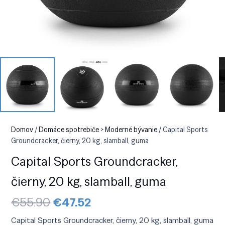
Domov
/
Domáce spotrebiče > Moderné bývanie
/ Capital Sports
Groundcracker, čierny, 20 kg, slamball, guma
Capital Sports Groundcracker,
čierny, 20 kg, slamball, guma
Pôvodná
Aktuálna
€
55.90
€
47.52
cena
cena
bola:
je:
Capital Sports Groundcracker, čierny, 20 kg, slamball, guma