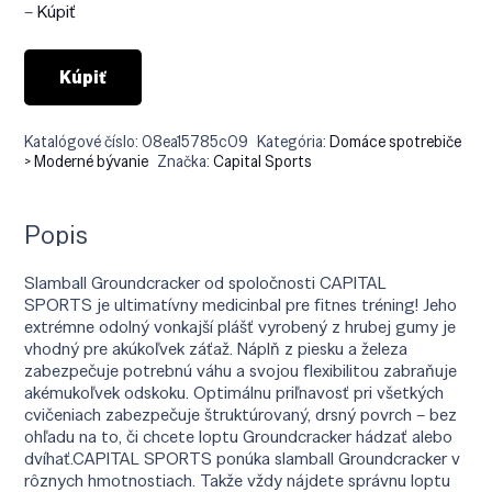
€55.90.
€47.52.
–
Kúpiť
Kúpiť
Katalógové číslo:
08ea15785c09
Kategória:
Domáce spotrebiče
> Moderné bývanie
Značka:
Capital Sports
Popis
Slamball Groundcracker od spoločnosti CAPITAL
SPORTS je ultimatívny medicinbal pre fitnes tréning! Jeho
extrémne odolný vonkajší plášť vyrobený z hrubej gumy je
vhodný pre akúkoľvek záťaž. Náplň z piesku a železa
zabezpečuje potrebnú váhu a svojou flexibilitou zabraňuje
akémukoľvek odskoku. Optimálnu priľnavosť pri všetkých
cvičeniach zabezpečuje štruktúrovaný, ​​drsný povrch – bez
ohľadu na to, či chcete loptu Groundcracker hádzať alebo
dvíhať.CAPITAL SPORTS ponúka slamball Groundcracker v
rôznych hmotnostiach. Takže vždy nájdete správnu loptu