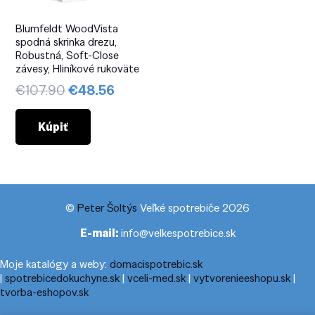
Blumfeldt WoodVista
spodná skrinka drezu,
Robustná, Soft-Close
závesy, Hliníkové rukoväte
Pôvodná
Aktuálna
€
107.90
€
48.56
cena
cena
bola:
je:
Kúpiť
€107.90.
€48.56.
©
Peter Šoltýs
Veľké spotrebiče 2026
E-mail:
info@velkespotrebice.sk
Moje katalógy a weby:
domacispotrebic.sk
|
spotrebicedokuchyne.sk
|
vceli-med.sk
|
vytvorenieeshopu.sk
|
tvorba-eshopov.sk