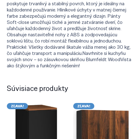
poskytuje trvanlivý a stabilný povrch, ktorý je ideálny na
každodenné používanie. Hliníkové úchyty v matnej čiernej
farbe zabezpečujú moderný a elegantný dizajn. Pánty
Soft-close umožňujú tiché a jemné zatváranie dverí, čo
uľahčuje každodenný život a predlžuje životnosť skrine.
Obsahuje nastaviteľné nohy z ABS a zodpovedajúcu
soklovú lištu, čo robí montáž flexibilnou a jednoduchou.
Praktické: Všetky dodávané škatule vážia menej ako 30 kg,
čo uľahčuje transport a manipuláciu.Navrhnite si kuchyňu
svojich snov – so zásuvkovou skriňou Blumfeldt WoodVista
ako štýlovým a funkčným riešením!
Súvisiace produkty
ZĽAVA!
ZĽAVA!