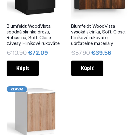
Blumfeldt WoodVista
Blumfeldt WoodVista
spodná skrinka drezu,
vysoká skrinka, Soft-Close,
Robustná, Soft-Close
hliníkové rukoväte,
závesy, Hliníkové rukoväte
udržateľné materiály
Pôvodná
Aktuálna
Pôvodná
Aktuáln
€
110.90
€
72.09
€
87.90
€
39.56
cena
cena
cena
cena
bola:
je:
bola:
je:
Kúpiť
Kúpiť
€110.90.
€72.09.
€87.90.
€39.56.
ZĽAVA!