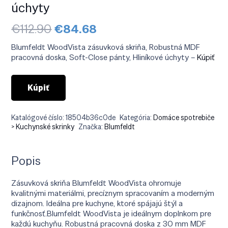
úchyty
Pôvodná
Aktuálna
€
112.90
€
84.68
cena
cena
bola:
je:
Blumfeldt WoodVista zásuvková skriňa, Robustná MDF
€112.90.
€84.68.
pracovná doska, Soft-Close pánty, Hliníkové úchyty –
Kúpiť
Kúpiť
Katalógové číslo:
18504b36c0de
Kategória:
Domáce spotrebiče
> Kuchynské skrinky
Značka:
Blumfeldt
Popis
Zásuvková skriňa Blumfeldt WoodVista ohromuje
kvalitnými materiálmi, precíznym spracovaním a moderným
dizajnom. Ideálna pre kuchyne, ktoré spájajú štýl a
funkčnosť.Blumfeldt WoodVista je ideálnym doplnkom pre
každú kuchyňu. Robustná pracovná doska z 30 mm MDF