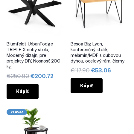
Blumfeldt UrbanFodge
Besoa Big Lyon,
TRIPLE X nohy stola,
konferenčný stolík,
Moderný dizajn, pre
melamin/MDF s dubovou
projekty DIY, Nosnosť 200
dyhou, oceľový rám, čierny
kg
Pôvodná
Aktuáln
€
117.90
€
53.06
Pôvodná
Aktuálna
€
250.90
€
200.72
cena
cena
cena
cena
bola:
je:
Kúpiť
bola:
je:
Kúpiť
€117.90.
€53.06.
€250.90.
€200.72.
ZĽAVA!