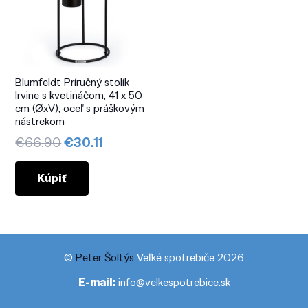
Blumfeldt Príručný stolík
Irvine s kvetináčom, 41 x 50
cm (ØxV), oceľ s práškovým
nástrekom
Pôvodná
Aktuálna
€
66.90
€
30.11
cena
cena
bola:
je:
Kúpiť
€66.90.
€30.11.
©
Peter Šoltýs
Veľké spotrebiče 2026
E-mail:
info@velkespotrebice.sk