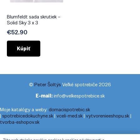
Blumfeldt sada skrutiek –
Solid Sky 3 x 3
€
52.90
Kúpiť
©
Peter Šoltýs
Veľké spotrebiče 2026
E-mail:
info@velkespotrebice.sk
Moje katalógy a weby:
domacispotrebic.sk
|
spotrebicedokuchyne.sk
|
vceli-med.sk
|
vytvorenieeshopu.sk
|
tvorba-eshopov.sk
Moje blogy:
cestovnyporiadok.eu
|
pracanadoma.net
|
telefonny-