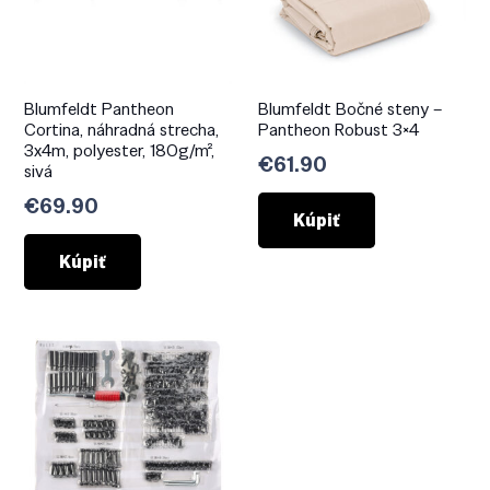
Blumfeldt Pantheon
Blumfeldt Bočné steny –
Cortina, náhradná strecha,
Pantheon Robust 3×4
3x4m, polyester, 180g/m²,
€
61.90
sivá
€
69.90
Kúpiť
Kúpiť