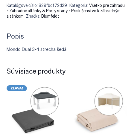
Katalógové číslo:
829fbdf72d29
Kategória:
Všetko pre záhradu
> Záhradné altánky & Párty stany > Príslušenstvo k záhradným
altánkom
Značka:
Blumfeldt
Popis
Mondo Dual 3×4 strecha šedá
Súvisiace produkty
ZĽAVA!