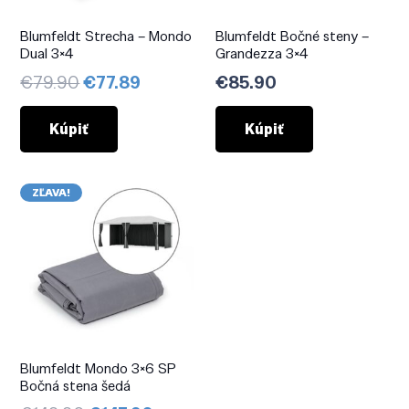
Blumfeldt Strecha – Mondo
Blumfeldt Bočné steny –
Dual 3×4
Grandezza 3×4
Pôvodná
Aktuálna
€
79.90
€
77.89
€
85.90
cena
cena
bola:
je:
Kúpiť
Kúpiť
€79.90.
€77.89.
ZĽAVA!
Blumfeldt Mondo 3×6 SP
Bočná stena šedá