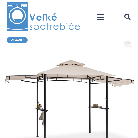
ZĽAVA!