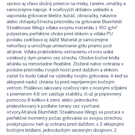
vpravo aj vľavo úložný priestor na misky, taniere, omáčky a
samozrejme nápoje. 4 oceľových držiakov uskladní a
usporiada grilovacie kliešte, kutáč, obracačky, rukavice
alebo chňapky.Strecha prístrešku na grilovanie Blumfeldt
Steakhouse Wings vďaka svojmu materiálu z 160 g/m²
polyesteru perfektne chráni pred slnkom a vďaka PU
povlaku zadržiava aj dážď. Materiál je samozrejme
nehorľavý a umožňuje umiestnenie grilu priamo pod
altánok. Vďaka praktickému vetraciemu otvoru uniká
vzniknutý dym priamo cez strechu. Obidve bočné krídla
altánku sú mimoriadne flexibilné. Zložené nahor ochránia v
podobe prístrešku tvojich hostí pred dažďom a slnkom,
zatiaľ čo budú čakať na výsledky tvojho grilovania. A keď sú
sklopené nadol, chránia ťa pred nepríjemným bočným
vetrom. Práškovo lakovaný oceľový rám s nosnými stĺpikmi
s priemerom 4,8 cm zaisťuje stabilitu, či už je pripevnený
pomocou 8 kolíkov k zemi, alebo jednoducho
priskrutkovaný k podlahe terasy cez vyvŕtané
otvory.Altánok Blumfeldt Steakhouse Wings sa postará o
perfektné momenty počas grilovania so svojou strechou
poskytujúcou tieň aj ochranu pred dažďom, s 2 sklopnými
bočnými krídlami, jednoduchým secesným dizajnom, 2