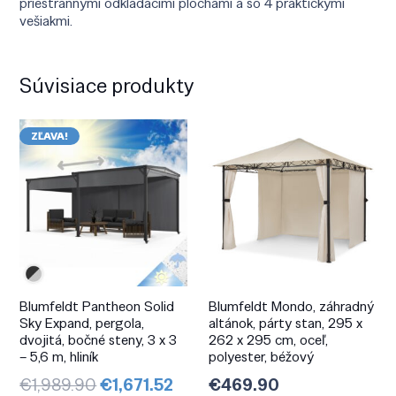
priestrannými odkladacími plochami a so 4 praktickými
vešiakmi.
Súvisiace produkty
ZĽAVA!
Blumfeldt Pantheon Solid
Blumfeldt Mondo, záhradný
Sky Expand, pergola,
altánok, párty stan, 295 x
dvojitá, bočné steny, 3 x 3
262 x 295 cm, oceľ,
– 5,6 m, hliník
polyester, béžový
Pôvodná
Aktuálna
€
1,989.90
€
1,671.52
€
469.90