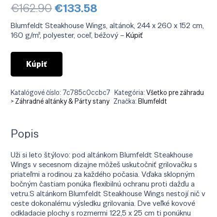
Pôvodná
Aktuálna
€
162.90
€
133.58
cena
cena
bola:
je:
Blumfeldt Steakhouse Wings, altánok, 244 x 260 x 152 cm,
€162.90.
€133.58.
160 g/m², polyester, oceľ, béžový –
Kúpiť
Kúpiť
Katalógové číslo:
7c785c0ccbc7
Kategória:
Všetko pre záhradu
> Záhradné altánky & Párty stany
Značka:
Blumfeldt
Popis
Uži si leto štýlovo: pod altánkom Blumfeldt Steakhouse
Wings v secesnom dizajne môžeš uskutočniť grilovačku s
priateľmi a rodinou za každého počasia. Vďaka sklopným
bočným častiam ponúka flexibilnú ochranu proti dažďu a
vetru.S altánkom Blumfeldt Steakhouse Wings nestojí nič v
ceste dokonalému výsledku grilovania. Dve veľké kovové
odkladacie plochy s rozmermi 122,5 x 25 cm ti ponúknu