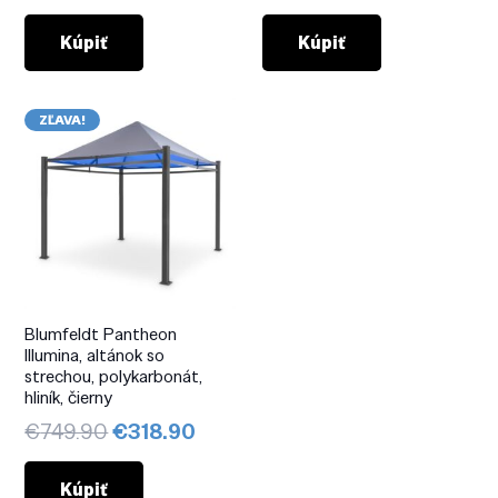
cena
cena
bola:
je:
Kúpiť
Kúpiť
€1,989.90.
€1,671.52.
ZĽAVA!
Blumfeldt Pantheon
Illumina, altánok so
strechou, polykarbonát,
hliník, čierny
Pôvodná
Aktuálna
€
749.90
€
318.90
cena
cena
bola:
je:
Kúpiť