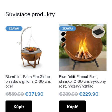
Súvisiace produkty
ZĽAVA!
ZĽAVA!
Blumfeldt Blum Fire Globe,
Blumfeldt Fireball Rust,
ohnisko s grilom, Ø 60 cm,
ohnisko, Ø 60 cm, výklopný
oceľ
rošt, hrdzavý vzhľad
Pôvodná
Aktuálna
Pôvodná
Aktuá
€
559.90
€
371.90
€
289.90
€
229.90
cena
cena
cena
cena
bola:
je:
bola:
je:
Kúpiť
Kúpiť