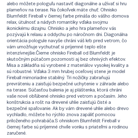
alebo môžete pologuľu nastaviť diagonálne a užívať si hru
plameňov na terase. Na čokoľvek máte chuť: Ohnisko
Blumfeldt Fireball v čiernej farbe prináša do vášho domova
relax, útulnosť a nádych romantiky vďaka svojmu
ikonickému dizajnu. Ohnisko a jeho hra plameňov vás
pozývajú k relaxu a oddychu po náročnom dni. Diagonálna
orientácia pologule navyše chráni váš krb pred vetrom, čo
vám umožňuje vychutnať si príjemné teplo ešte
intenzívnejšie.Čierne ohnisko Fireball od Blumfeldt je
skutočným pútačom pozornosti aj bez ohnivých efektov.
Misa a základňa sú vyrobené z materiálov vysokej kvality a
sú robustné. Vďaka 3 mm hrubej oceľovej stene je model
Fireball mimoriadne stabilný. Tri nožičky zabraňujú
prevráteniu a zaisťujú bezpečné uchytenie v záhrade alebo
na terase. Súčasťou balenia je aj pláštenka, ktorá chráni
vaše nové obľúbené ohnisko pred vetrom a počasím. Jeho
konštrukcia a rošt na drevené uhlie zaisťujú čisté a
bezpečné spaľovanie. Ak by vám drevené uhlie alebo drevo
vychladlo, môžete ho rýchlo znova zapáliť pomocou
priloženého pohrabáča.S ohniskom Blumfeldt Fireball v
čiernej farbe sú príjemné chvíle vonku s priateľmi a rodinou
zaručené.