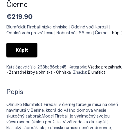
Čierne
€
219.90
Blumfeldt Fireball nízke ohnisko | Odolné voči korózii |
Odolné voči prevráteniu | Robustné | 66 cm | Čierne –
Kúpiť
Kúpiť
Katalógové číslo:
268bc86cbe45
Kategória:
Všetko pre záhradu
> Záhradné krby a ohniská > Ohniská
Značka:
Blumfeldt
Popis
Ohnisko Blumfeldt Fireball v čiernej farbe je misa na oheň
navrhnutá v Berlíne, ktorá do vášho domova vnesie
skutočný táborák.Model Fireball je výnimočný svojou
všestrannou škálou použitia: V záhrade sa dá zapáliť
klasický táborák, ak je ohnisko umiestnené vodorovne,