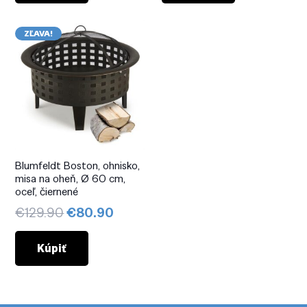
€559.90.
€371.90.
€289.90.
€229.
ZĽAVA!
Blumfeldt Boston, ohnisko,
misa na oheň, Ø 60 cm,
oceľ, čiernené
Pôvodná
Aktuálna
€
129.90
€
80.90
cena
cena
bola:
je:
Kúpiť
€129.90.
€80.90.