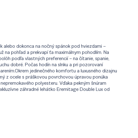
inok alebo dokonca na nočný spánok pod hviezdami –
 už na pohľad a prekvapí ťa maximálnym pohodlím. Na
ôh podľa vlastných preferencií – na čítanie, spanie,
uchu dobré. Počas hodín na slnku a pri pozorovaní
žiarením.Okrem jedinečného komfortu a luxusného dizajnu
ený z ocele s práškovou povrchovou úpravou ponúka
é z nepremokavého polyesteru. Vďaka pekným šnúram
exkluzívne záhradné lehátko Eremitage Double Lux od