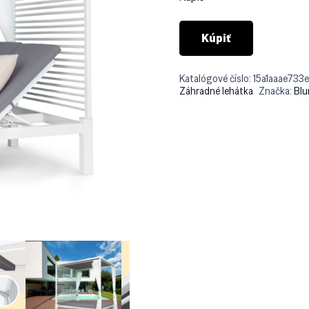
Kúpiť
Katalógové číslo:
15a1aaae733
Záhradné lehátka
Značka:
Blu