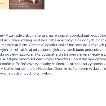
ajšie? V záhrade alebo na terase, na relaxačný popoludňajší odpoč
 Lux v tvare krásnej postele s nebesami pozýva na oddych. Očarí
 má hrúbku 6 cm. Chrbtovú opierku môžeš nastaviť do 4 rôznych pol
vých lamiel, takže aj pri zatiahnutých závesoch bude prúdenie vzd
dľa potreby. Zatvorená ťa optimálne chráni pred silným slnečným 
 Lux zaujme predovšetkým svojou stabilitou. Robustný rám vyrob
om počasia. Bočné závesy, poťahy čalúnenia a strecha sú vyroben
ak v kráľovskej atmosfére.Nebeské súkromie na čerstvom vzduchu: 
ozýva na oddych pod holým nebom.