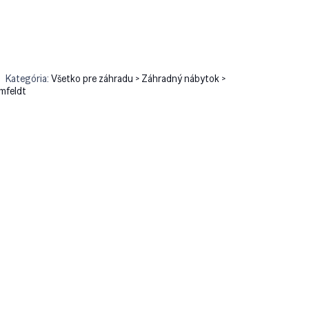
e
Kategória:
Všetko pre záhradu > Záhradný nábytok >
mfeldt