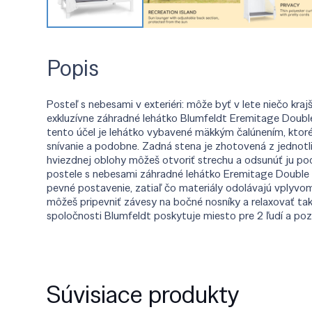
Popis
Posteľ s nebesami v exteriéri: môže byť v lete niečo kr
exkluzívne záhradné lehátko Blumfeldt Eremitage Double
tento účel je lehátko vybavené mäkkým čalúnením, ktoré
snívanie a podobne. Zadná stena je zhotovená z jednotli
hviezdnej oblohy môžeš otvoriť strechu a odsunúť ju po
postele s nebesami záhradné lehátko Eremitage Double
pevné postavenie, zatiaľ čo materiály odolávajú vplyv
môžeš pripevniť závesy na bočné nosníky a relaxovať t
spoločnosti Blumfeldt poskytuje miesto pre 2 ľudí a p
Súvisiace produkty