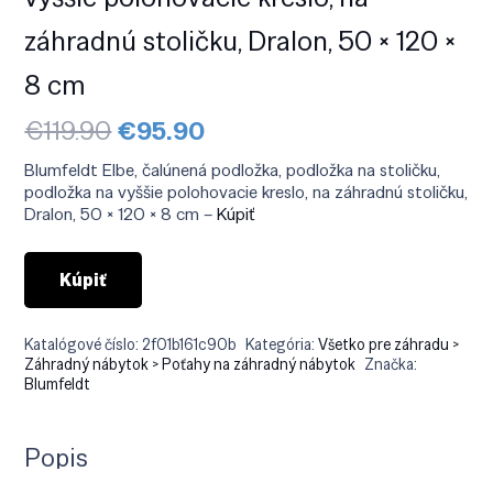
záhradnú stoličku, Dralon, 50 × 120 ×
8 cm
Pôvodná
Aktuálna
€
119.90
€
95.90
cena
cena
bola:
je:
Blumfeldt Elbe, čalúnená podložka, podložka na stoličku,
€119.90.
€95.90.
podložka na vyššie polohovacie kreslo, na záhradnú stoličku,
Dralon, 50 × 120 × 8 cm –
Kúpiť
Kúpiť
Katalógové číslo:
2f01b161c90b
Kategória:
Všetko pre záhradu >
Záhradný nábytok > Poťahy na záhradný nábytok
Značka:
Blumfeldt
Popis