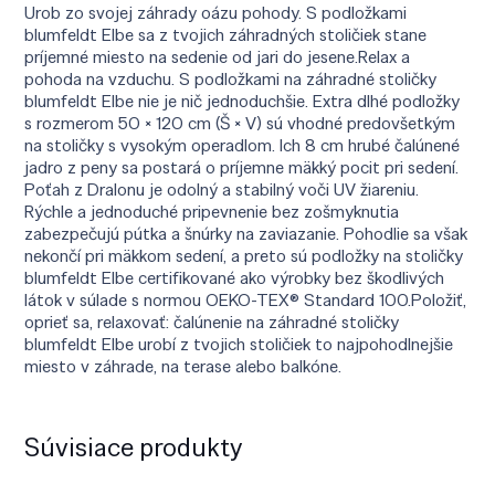
Urob zo svojej záhrady oázu pohody. S podložkami
blumfeldt Elbe sa z tvojich záhradných stoličiek stane
príjemné miesto na sedenie od jari do jesene.Relax a
pohoda na vzduchu. S podložkami na záhradné stoličky
blumfeldt Elbe nie je nič jednoduchšie. Extra dlhé podložky
s rozmerom 50 × 120 cm (Š × V) sú vhodné predovšetkým
na stoličky s vysokým operadlom. Ich 8 cm hrubé čalúnené
jadro z peny sa postará o príjemne mäkký pocit pri sedení.
Poťah z Dralonu je odolný a stabilný voči UV žiareniu.
Rýchle a jednoduché pripevnenie bez zošmyknutia
zabezpečujú pútka a šnúrky na zaviazanie. Pohodlie sa však
nekončí pri mäkkom sedení, a preto sú podložky na stoličky
blumfeldt Elbe certifikované ako výrobky bez škodlivých
látok v súlade s normou OEKO-TEX® Standard 100.Položiť,
oprieť sa, relaxovať: čalúnenie na záhradné stoličky
blumfeldt Elbe urobí z tvojich stoličiek to najpohodlnejšie
miesto v záhrade, na terase alebo balkóne.
Súvisiace produkty