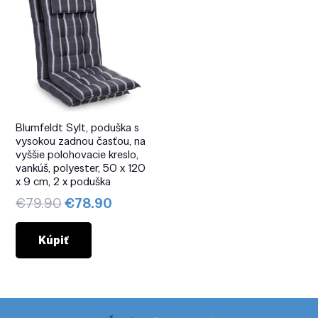
Blumfeldt Sylt, poduška s
vysokou zadnou časťou, na
vyššie polohovacie kreslo,
vankúš, polyester, 50 x 120
x 9 cm, 2 x poduška
Pôvodná
Aktuálna
€
79.90
€
78.90
cena
cena
bola:
je:
Kúpiť
€79.90.
€78.90.