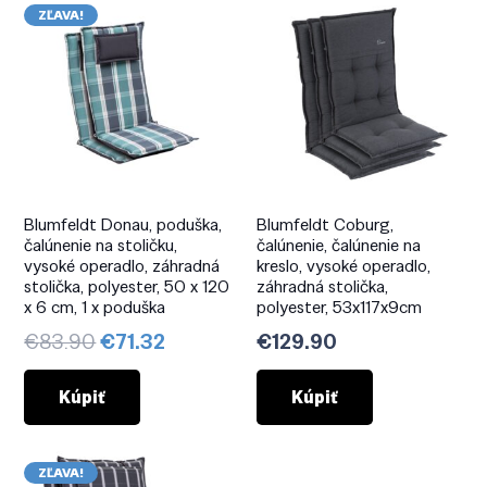
ZĽAVA!
Blumfeldt Donau, poduška,
Blumfeldt Coburg,
čalúnenie na stoličku,
čalúnenie, čalúnenie na
vysoké operadlo, záhradná
kreslo, vysoké operadlo,
stolička, polyester, 50 x 120
záhradná stolička,
x 6 cm, 1 x poduška
polyester, 53x117x9cm
Pôvodná
Aktuálna
€
83.90
€
71.32
€
129.90
cena
cena
bola:
je:
Kúpiť
Kúpiť
€83.90.
€71.32.
ZĽAVA!