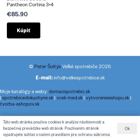
Pantheon Cortina 3×4
€
85.90
Kúpiť
©
Peter Šoltýs
Veľké spotrebiče 2026
E-mail:
info@velkespotrebice.sk
Moje katalógy a weby:
domacispotrebic.sk
|
spotrebicedokuchyne.sk
|
vceli-med.sk
|
vytvorenieeshopu.sk
|
tvorba-eshopov.sk
Moje blogy:
cestovnyporiadok.eu
|
pracanadoma.net
|
telefonny-
Táto web stránka používa cookies k analýze návštevnosti a
zoznam-podla-cisla.sk
|
praca-z-domu-na-pc.sk
|
dnesny-
bezpečnej prevádzke web stránok. Používaním stránok
Ok
horoskop.sk
|
cestuj-dovolenkuj.sk
|
cestovny-poriadok.eu
vyjadrujete súhlas s našimi pravidlami pre ochranu súkromia.