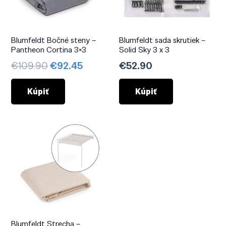
Blumfeldt Bočné steny –
Blumfeldt sada skrutiek –
Pantheon Cortina 3×3
Solid Sky 3 x 3
Pôvodná
Aktuálna
€
109.90
€
92.45
€
52.90
cena
cena
bola:
je:
Kúpiť
Kúpiť
€109.90.
€92.45.
Blumfeldt Strecha –