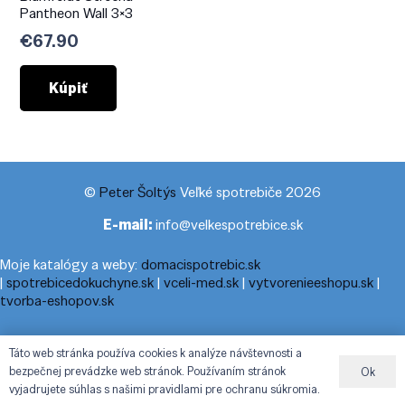
Pantheon Wall 3×3
€
67.90
Kúpiť
©
Peter Šoltýs
Veľké spotrebiče 2026
E-mail:
info@velkespotrebice.sk
Moje katalógy a weby:
domacispotrebic.sk
|
spotrebicedokuchyne.sk
|
vceli-med.sk
|
vytvorenieeshopu.sk
|
tvorba-eshopov.sk
Moje blogy:
cestovnyporiadok.eu
|
pracanadoma.net
|
telefonny-
Táto web stránka používa cookies k analýze návštevnosti a
zoznam-podla-cisla.sk
|
praca-z-domu-na-pc.sk
|
dnesny-
bezpečnej prevádzke web stránok. Používaním stránok
Ok
horoskop.sk
|
cestuj-dovolenkuj.sk
|
cestovny-poriadok.eu
vyjadrujete súhlas s našimi pravidlami pre ochranu súkromia.