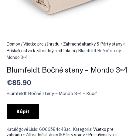
Domov
/
Všetko pre záhradu > Záhradné altánky & Párty stany >
Príslušenstvo k záhradným altánkom
/ Blumfeldt Bočné steny –
Mondo 3×4
Blumfeldt Bočné steny – Mondo 3×4
€
85.90
Blumfeldt Bočné steny – Mondo 3×4 –
Kúpiť
Kúpiť
Katalógové číslo:
6066584c48ac
Kategória:
Všetko pre
záhradu > Záhradné altánky & Párty stany > Príslušenstvo k