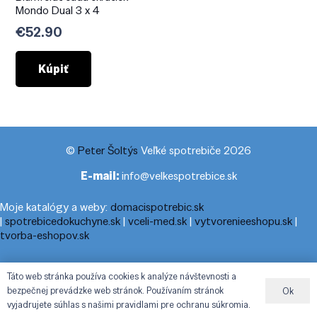
Mondo Dual 3 x 4
€
52.90
Kúpiť
©
Peter Šoltýs
Veľké spotrebiče 2026
E-mail:
info@velkespotrebice.sk
Moje katalógy a weby:
domacispotrebic.sk
|
spotrebicedokuchyne.sk
|
vceli-med.sk
|
vytvorenieeshopu.sk
|
tvorba-eshopov.sk
Moje blogy:
cestovnyporiadok.eu
|
pracanadoma.net
|
telefonny-
Táto web stránka používa cookies k analýze návštevnosti a
zoznam-podla-cisla.sk
|
praca-z-domu-na-pc.sk
|
dnesny-
bezpečnej prevádzke web stránok. Používaním stránok
Ok
horoskop.sk
|
cestuj-dovolenkuj.sk
|
cestovny-poriadok.eu
vyjadrujete súhlas s našimi pravidlami pre ochranu súkromia.