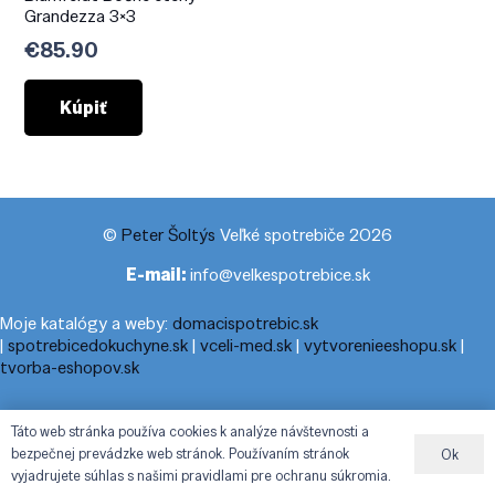
Grandezza 3×3
€
85.90
Kúpiť
©
Peter Šoltýs
Veľké spotrebiče 2026
E-mail:
info@velkespotrebice.sk
Moje katalógy a weby:
domacispotrebic.sk
|
spotrebicedokuchyne.sk
|
vceli-med.sk
|
vytvorenieeshopu.sk
|
tvorba-eshopov.sk
Moje blogy:
cestovnyporiadok.eu
|
pracanadoma.net
|
telefonny-
Táto web stránka používa cookies k analýze návštevnosti a
zoznam-podla-cisla.sk
|
praca-z-domu-na-pc.sk
|
dnesny-
bezpečnej prevádzke web stránok. Používaním stránok
Ok
horoskop.sk
|
cestuj-dovolenkuj.sk
|
cestovny-poriadok.eu
vyjadrujete súhlas s našimi pravidlami pre ochranu súkromia.