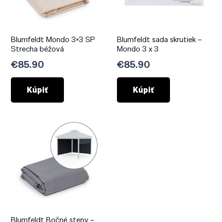
Blumfeldt Mondo 3×3 SP
Blumfeldt sada skrutiek –
Strecha béžová
Mondo 3 x 3
€
85.90
€
85.90
Kúpiť
Kúpiť
Blumfeldt Bočné steny –