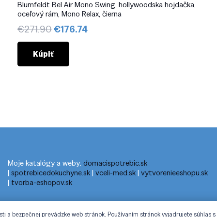
Blumfeldt Bel Air Mono Swing, hollywoodska hojdačka,
oceľový rám, Mono Relax, čierna
Pôvodná
Aktuálna
€
271.90
€
176.74
cena
cena
bola:
je:
Kúpiť
€271.90.
€176.74.
Moje katalógy a weby:
domacispotrebic.sk
|
spotrebicedokuchyne.sk
|
vceli-med.sk
|
vytvorenieeshopu.sk
|
tvorba-eshopov.sk
sti a bezpečnej prevádzke web stránok. Používaním stránok vyjadrujete súhlas s