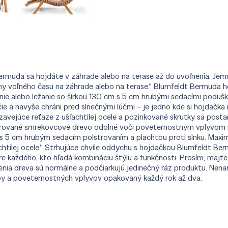
rmuda sa hojdáte v záhrade alebo na terase až do uvoľnenia. Jem
ny voľného času na záhrade alebo na terase.“ Blumfeldt Bermuda h
ie alebo ležanie so šírkou 130 cm s 5 cm hrubými sedacími podušk
ie a navyše chráni pred slnečnými lúčmi – je jedno kde si hojdačka 
zavejúce reťaze z ušľachtilej ocele a pozinkované skrutky sa posta
zúrované smrekovcové drevo odolné voči poveternostným vplyvom v
e s 5 cm hrubým sedacím polstrovaním a plachtou proti slnku. Max
tilej ocele.“ Strhujúce chvíle oddychu s hojdačkou Blumfeldt Ber
e každého, kto hľadá kombináciu štýlu a funkčnosti. Prosím, majte
enia dreva sú normálne a podčiarkujú jedinečný ráz produktu. Nen
by a poveternostných vplyvov opakovaný každý rok až dva.