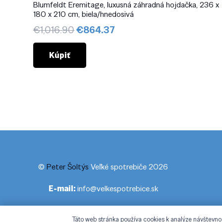
Blumfeldt Eremitage, luxusná záhradná hojdačka, 236 x
180 x 210 cm, biela/hnedosivá
Pôvodná
Aktuálna
€
1,016.90
€
864.37
cena
cena
bola:
je:
Kúpiť
€1,016.90.
€864.37.
©
Peter Šoltýs
Veľké spotrebiče 2026
E-mail:
info@velkespotrebice.sk
Táto web stránka používa cookies k analýze návštevno