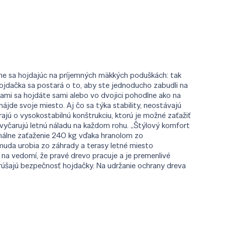
ne sa hojdajúc na príjemných mäkkých poduškách: tak
ojdačka sa postará o to, aby ste jednoducho zabudli na
ami sa hojdáte sami alebo vo dvojici pohodlne ako na
nájde svoje miesto. Aj čo sa týka stability, neostávajú
rajú o vysokostabilnú konštrukciu, ktorú je možné zaťažiť
yčarujú letnú náladu na každom rohu. „Štýlový komfort
imálne zaťaženie 240 kg vďaka hranolom zo
muda urobia zo záhrady a terasy letné miesto
 na vedomí, že pravé drevo pracuje a je premenlivé
arúšajú bezpečnosť hojdačky. Na udržanie ochrany dreva