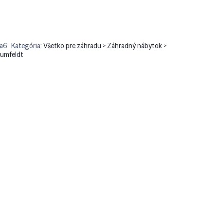
a6
Kategória:
Všetko pre záhradu > Záhradný nábytok >
lumfeldt