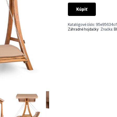
Kúpiť
Katalógové číslo:
95e95634cf
Záhradné hojdačky
Značka:
B