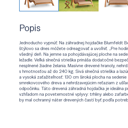
Popis
Jednoducho vypnúť: Na záhradnej hojdačke Blumfeldt Be
štýlovo sa dnes môžete odreagovať a uvoľniť. „Pre hodi
všedný deň. Na jemne sa pohojdávajúcej ploche na seden
ležadle. Veľká slnečná strieška prináša dodatočné bezpeč
nesplnené žiadne želania. Masívne drevené hranoly, nehrd
s hmotnosťou až do 240 kg. Sivá slnečná strieška a la
a vysoká zaťažiteľnosť: 130 cm široká plocha na sedeni
smrekovcového dreva a nehrdzavejúcim reťaziam z ušľach
odpočinku. Táto drevená záhradná hojdačka je ideálna pr
vzhľadom na poveternostné vplyvy: trhliny alebo zafarb
by mal ochranný náter drevených častí byť podľa potre