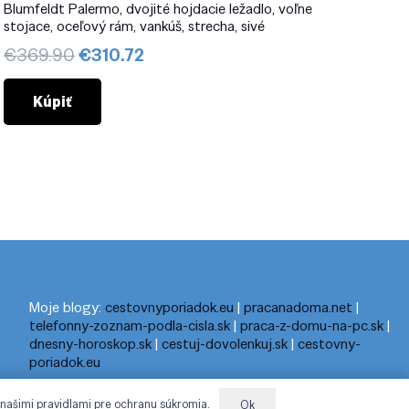
Blumfeldt Palermo, dvojité hojdacie ležadlo, voľne
stojace, oceľový rám, vankúš, strecha, sivé
Pôvodná
Aktuálna
€
369.90
€
310.72
cena
cena
bola:
je:
Kúpiť
€369.90.
€310.72.
Moje blogy:
cestovnyporiadok.eu
|
pracanadoma.net
|
telefonny-zoznam-podla-cisla.sk
|
praca-z-domu-na-pc.sk
|
dnesny-horoskop.sk
|
cestuj-dovolenkuj.sk
|
cestovny-
poriadok.eu
 našimi pravidlami pre ochranu súkromia.
Ok