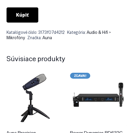
€120.90.
€102.77.
Kúpiť
Katalógové číslo:
3173f07d4212
Kategória:
Audio & Hifi >
Mikrofóny
Značka:
Auna
Súvisiace produkty
ZĽAVA!
Auna Precision
Power Dynamics PD632C