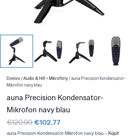
Domov
/
Audio & Hifi > Mikrofóny
/ auna Precision Kondensator-
Mikrofon navy blau
auna Precision Kondensator-
Mikrofon navy blau
Pôvodná
Aktuálna
€
120.90
€
102.77
cena
cena
bola:
je:
auna Precision Kondensator-Mikrofon navy blau –
Kúpiť