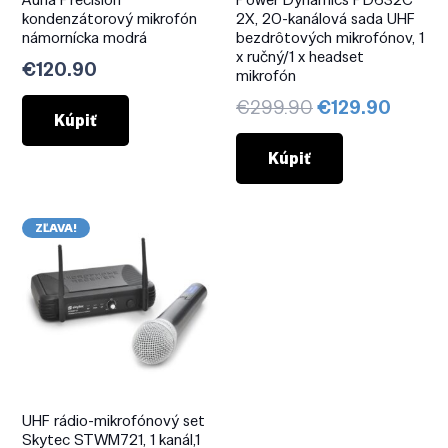
kondenzátorový mikrofón
2X, 20-kanálová sada UHF
námornícka modrá
bezdrôtových mikrofónov, 1
x ručný/1 x headset
€
120.90
mikrofón
Pôvodná
Aktuá
€
299.90
€
129.90
Kúpiť
cena
cena
bola:
je:
Kúpiť
€299.90.
€129.
ZĽAVA!
UHF rádio-mikrofónový set
Skytec STWM721, 1 kanál,1