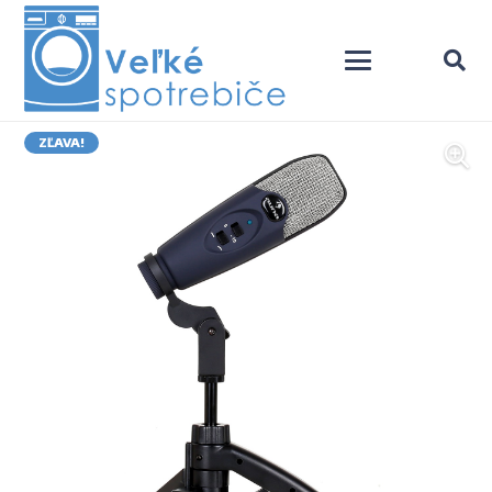
ZĽAVA!