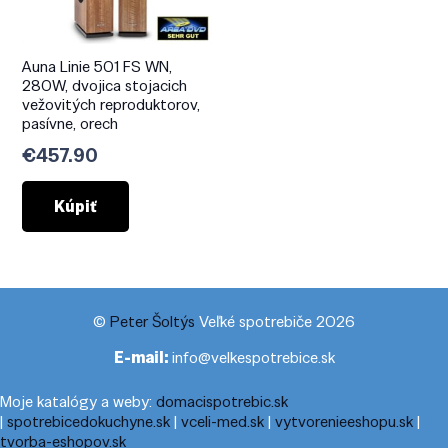
Auna Linie 501 FS WN,
280W, dvojica stojacich
vežovitých reproduktorov,
pasívne, orech
€
457.90
Kúpiť
©
Peter Šoltýs
Veľké spotrebiče 2026
E-mail:
info@velkespotrebice.sk
Moje katalógy a weby:
domacispotrebic.sk
|
spotrebicedokuchyne.sk
|
vceli-med.sk
|
vytvorenieeshopu.sk
|
tvorba-eshopov.sk