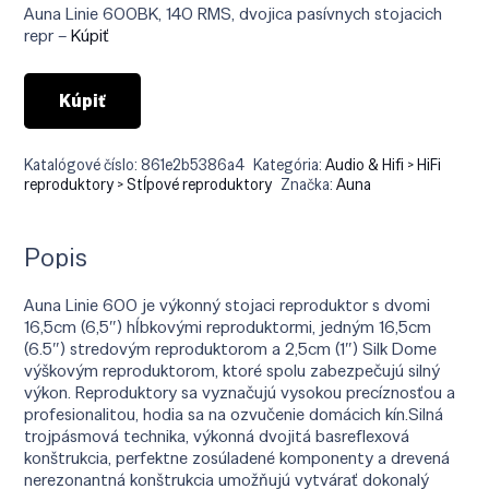
Auna Linie 600BK, 140 RMS, dvojica pasívnych stojacich
repr –
Kúpiť
Kúpiť
Katalógové číslo:
861e2b5386a4
Kategória:
Audio & Hifi > HiFi
reproduktory > Stĺpové reproduktory
Značka:
Auna
Popis
Auna Linie 600 je výkonný stojaci reproduktor s dvomi
16,5cm (6,5″) hĺbkovými reproduktormi, jedným 16,5cm
(6.5″) stredovým reproduktorom a 2,5cm (1″) Silk Dome
výškovým reproduktorom, ktoré spolu zabezpečujú silný
výkon. Reproduktory sa vyznačujú vysokou precíznosťou a
profesionalitou, hodia sa na ozvučenie domácich kín.Silná
trojpásmová technika, výkonná dvojitá basreflexová
konštrukcia, perfektne zosúladené komponenty a drevená
nerezonantná konštrukcia umožňujú vytvárať dokonalý