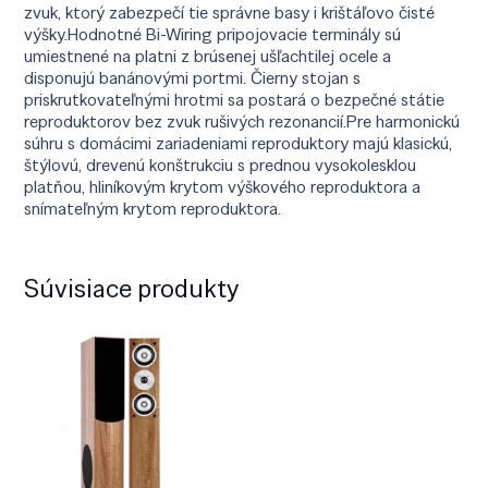
zvuk, ktorý zabezpečí tie správne basy i krištáľovo čisté
výšky.Hodnotné Bi-Wiring pripojovacie terminály sú
umiestnené na platni z brúsenej ušľachtilej ocele a
disponujú banánovými portmi. Čierny stojan s
priskrutkovateľnými hrotmi sa postará o bezpečné státie
reproduktorov bez zvuk rušivých rezonancií.Pre harmonickú
súhru s domácimi zariadeniami reproduktory majú klasickú,
štýlovú, drevenú konštrukciu s prednou vysokolesklou
platňou, hliníkovým krytom výškového reproduktora a
snímateľným krytom reproduktora.
Súvisiace produkty