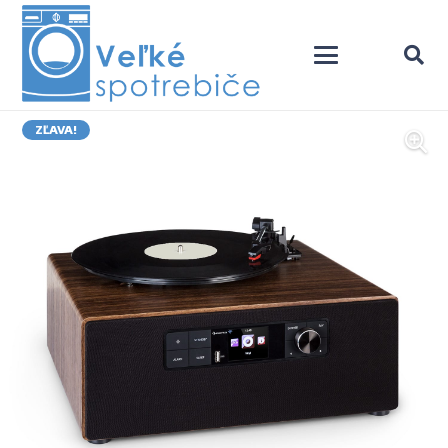
ZĽAVA!