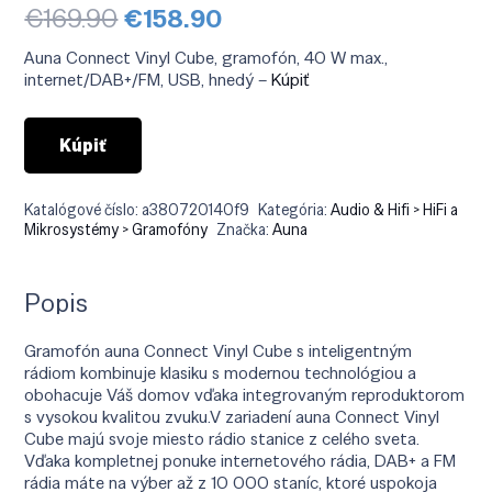
Pôvodná
Aktuálna
€
169.90
€
158.90
cena
cena
bola:
je:
Auna Connect Vinyl Cube, gramofón, 40 W max.,
€169.90.
€158.90.
internet/DAB+/FM, USB, hnedý –
Kúpiť
Kúpiť
Katalógové číslo:
a380720140f9
Kategória:
Audio & Hifi > HiFi a
Mikrosystémy > Gramofóny
Značka:
Auna
Popis
Gramofón auna Connect Vinyl Cube s inteligentným
rádiom kombinuje klasiku s modernou technológiou a
obohacuje Váš domov vďaka integrovaným reproduktorom
s vysokou kvalitou zvuku.V zariadení auna Connect Vinyl
Cube majú svoje miesto rádio stanice z celého sveta.
Vďaka kompletnej ponuke internetového rádia, DAB+ a FM
rádia máte na výber až z 10 000 staníc, ktoré uspokoja