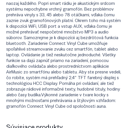
naozaj každého. Popri smart rádiu je akustickým srdcom
systému nepochybne vrchný gramofón. Bez problémov
prehráva vinyly s 33, 45 alebo 78 otáčkami, vďaka čomu
zaznie zvuk gramofónových platní. Okrem toho má systém
k dispozícii WiFi, USB port a vstup AUX, vďaka čomu je
možné prehrávať nespočetné množstvo MP3 a audio
súborov. Samozrejme je k dispozícii aj bezdrôtová funkcia
bluetooth. Zariadenie Connect Vinyl Cube umožňuje
spoľahlivé streamovanie zvuku cez smartfón, tablet alebo
laptop. Ovládanie je tiež neskutočne jednoduché. Všetky
funkcie sa dajú zapnúť priamo na zariadení, pomocou
diaľkového ovládača alebo prostredníctvom aplikácie
AirMusic zo smartfónu alebo tabletu. Aby ste presne vedeli,
čo robíte, systém má prehľadný 2,4″ TFT farebný displej s
technológiou HCC Display. Pomáha pri ovládaní, ale tiež
zobrazuje rádiové informačné texty, hudobné tituly, hodiny
alebo časy budíka.Výkonné zariadenie v tvare kocky s
mnohými možnosťami prehrávania a štýlovým vzhľadom:
gramofón Connect Vinyl Cube od spoločnosti auna.
Súvisiace produkty