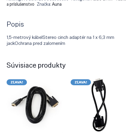
a príslušenstvo
Značka:
Auna
Popis
1,5-metrový kábelStereo cinch adaptér na 1 x 6,3 mm
jackOchrana pred zalomením
Súvisiace produkty
ZĽAVA!
ZĽAVA!