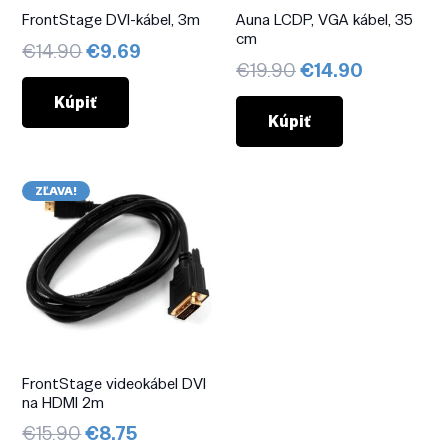
FrontStage DVI-kábel, 3m
Auna LCDP, VGA kábel, 35
cm
Pôvodná
Aktuálna
€
14.90
€
9.69
Pôvodná
Aktuálna
€
19.90
€
14.90
cena
cena
cena
cena
bola:
je:
Kúpiť
bola:
je:
Kúpiť
€14.90.
€9.69.
€19.90.
€14.90.
ZĽAVA!
FrontStage videokábel DVI
na HDMI 2m
Pôvodná
Aktuálna
€
15.90
€
8.75