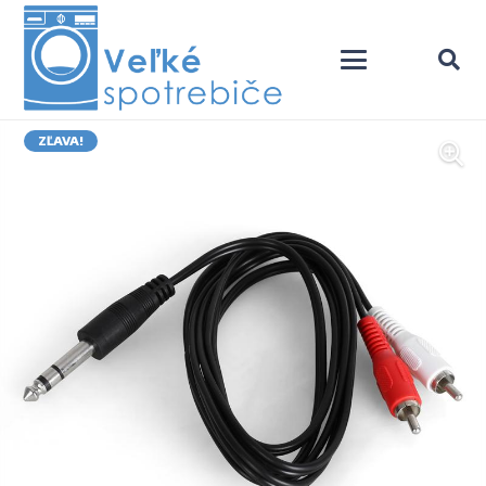
ZĽAVA!