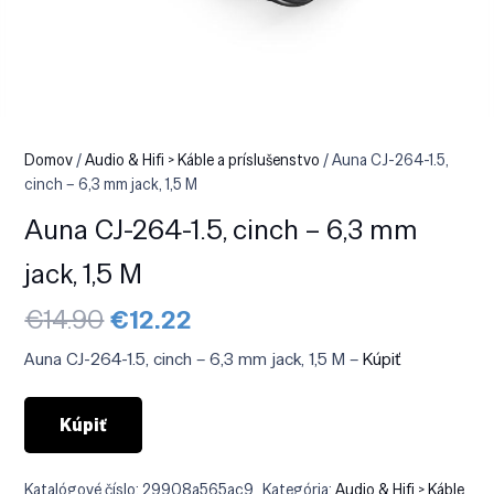
Domov
/
Audio & Hifi > Káble a príslušenstvo
/ Auna CJ-264-1.5,
cinch – 6,3 mm jack, 1,5 M
Auna CJ-264-1.5, cinch – 6,3 mm
jack, 1,5 M
Pôvodná
Aktuálna
€
14.90
€
12.22
cena
cena
bola:
je:
Auna CJ-264-1.5, cinch – 6,3 mm jack, 1,5 M –
Kúpiť
€14.90.
€12.22.
Kúpiť
Katalógové číslo:
29908a565ac9
Kategória:
Audio & Hifi > Káble