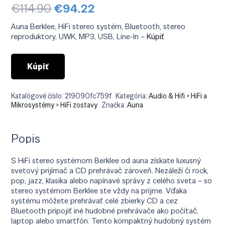
Pôvodná
Aktuálna
€
114.90
€
94.22
cena
cena
bola:
je:
Auna Berklee, HiFi stereo systém, Bluetooth, stereo
€114.90.
€94.22.
reproduktory, UWK, MP3, USB, Line-In –
Kúpiť
Kúpiť
Katalógové číslo:
219090fc759f
Kategória:
Audio & Hifi > HiFi a
Mikrosystémy > HiFi zostavy
Značka:
Auna
Popis
S HiFi stereo systémom Berklee od auna získate luxusný
svetový prijímač a CD prehrávač zároveň. Nezáleží či rock,
pop, jazz, klasika alebo napínavé správy z celého sveta – so
stereo systémom Berklee ste vždy na prijme. Vďaka
systému môžete prehrávať celé zbierky CD a cez
Bluetooth pripojiť iné hudobné prehrávače ako počítač,
laptop alebo smartfón. Tento kompaktný hudobný systém