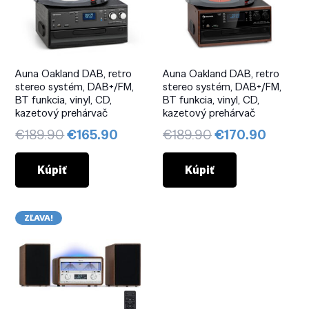
Auna Oakland DAB, retro
Auna Oakland DAB, retro
stereo systém, DAB+/FM,
stereo systém, DAB+/FM,
BT funkcia, vinyl, CD,
BT funkcia, vinyl, CD,
kazetový prehárvač
kazetový prehárvač
Pôvodná
Aktuálna
Pôvodná
Aktuál
€
189.90
€
165.90
€
189.90
€
170.90
cena
cena
cena
cena
bola:
je:
bola:
je:
Kúpiť
Kúpiť
€189.90.
€165.90.
€189.90.
€170.9
ZĽAVA!