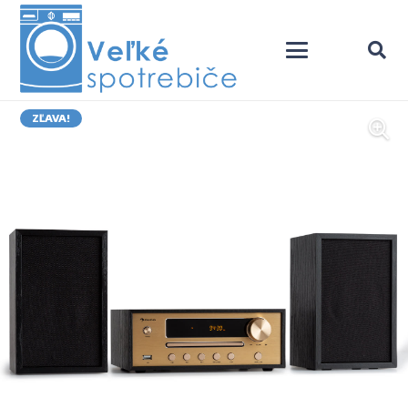
ZĽAVA!