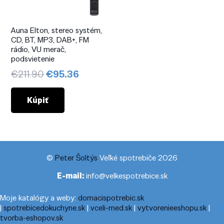
Auna Elton, stereo systém,
CD, BT, MP3, DAB+, FM
rádio, VU merač,
podsvietenie
Pôvodná
Aktuálna
€
211.90
€
95.36
cena
cena
bola:
je:
Kúpiť
€211.90.
€95.36.
©
Peter Šoltýs
Veľké spotrebiče 2026
E-mail:
info@velkespotrebice.sk
Moje katalógy a weby:
domacispotrebic.sk
|
spotrebicedokuchyne.sk
|
vceli-med.sk
|
vytvorenieeshopu.sk
|
tvorba-eshopov.sk