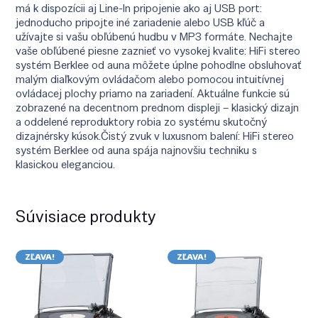
má k dispozícii aj Line-In pripojenie ako aj USB port:
jednoducho pripojte iné zariadenie alebo USB kľúč a
užívajte si vašu obľúbenú hudbu v MP3 formáte. Nechajte
vaše obľúbené piesne zaznieť vo vysokej kvalite: HiFi stereo
systém Berklee od auna môžete úplne pohodlne obsluhovať
malým diaľkovým ovládačom alebo pomocou intuitívnej
ovládacej plochy priamo na zariadení. Aktuálne funkcie sú
zobrazené na decentnom prednom displeji – klasický dizajn
a oddelené reproduktory robia zo systému skutočný
dizajnérsky kúsok.Čistý zvuk v luxusnom balení: HiFi stereo
systém Berklee od auna spája najnovšiu techniku s
klasickou eleganciou.
Súvisiace produkty
ZĽAVA!
ZĽAVA!