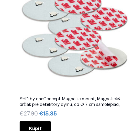
SHD by oneConcept Magnetic mount, Magnetický
držiak pre detektory dymu, od Ø 7 cm samolepiaci,
Pôvodná
Aktuálna
€
27.90
€
15.35
cena
cena
bola:
je:
Kúpiť