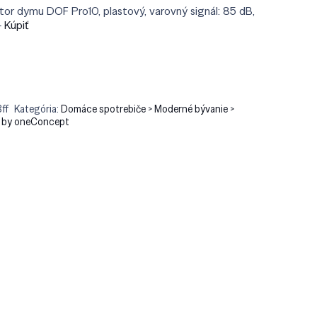
:
je:
r dymu DOF Pro10, plastový, varovný signál: 85 dB,
.90.
€59.81.
–
Kúpiť
ff
Kategória:
Domáce spotrebiče > Moderné bývanie >
 by oneConcept