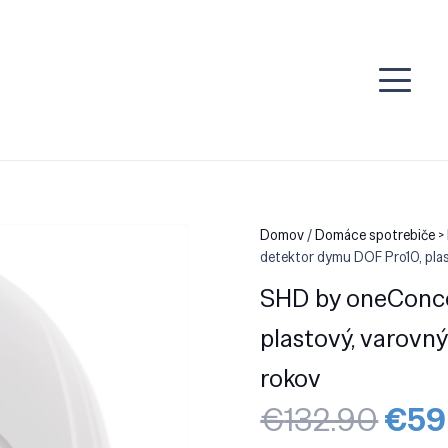
Domov
/
Domáce spotrebiče >
detektor dymu DOF Pro10, plast
SHD by oneConce
plastový, varovný
rokov
Pôv
€
132.90
€
59
cen