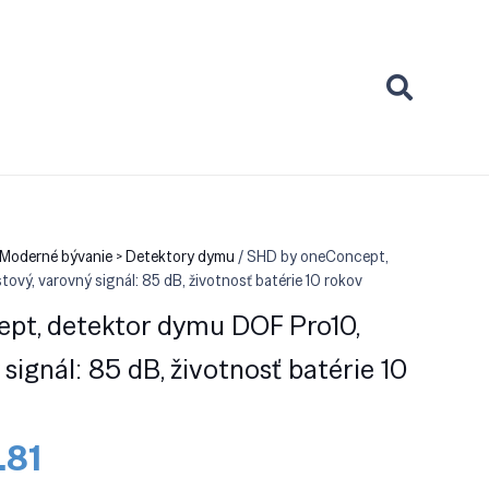
 Moderné bývanie > Detektory dymu
/ SHD by oneConcept,
ový, varovný signál: 85 dB, životnosť batérie 10 rokov
pt, detektor dymu DOF Pro10,
 signál: 85 dB, životnosť batérie 10
odná
Aktuálna
.81
a
cena