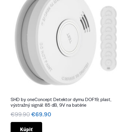
SHD by oneConcept Detektor dymu DOF19, plast,
výstražný signál: 85 dB, 9V na batérie
Pôvodná
Aktuálna
€
99.90
€
69.90
cena
cena
bola:
je:
Kúpiť