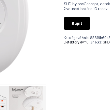
bola
SHD by oneConcept, detekto
€132
životnosť batérie 10 rokov 
Kúpiť
Katalógové číslo:
888f9b69c8
Detektory dymu
Značka:
SHD