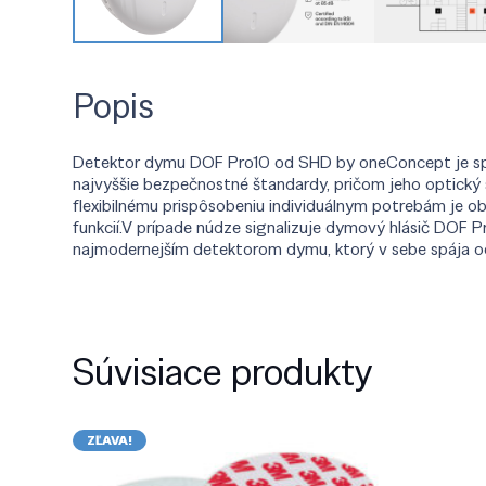
Popis
Detektor dymu DOF Pro10 od SHD by oneConcept je spoľa
najvyššie bezpečnostné štandardy, pričom jeho optický s
flexibilnému prispôsobeniu individuálnym potrebám je ob
funkcií.V prípade núdze signalizuje dymový hlásič DOF
najmodernejším detektorom dymu, ktorý v sebe spája o
Súvisiace produkty
ZĽAVA!