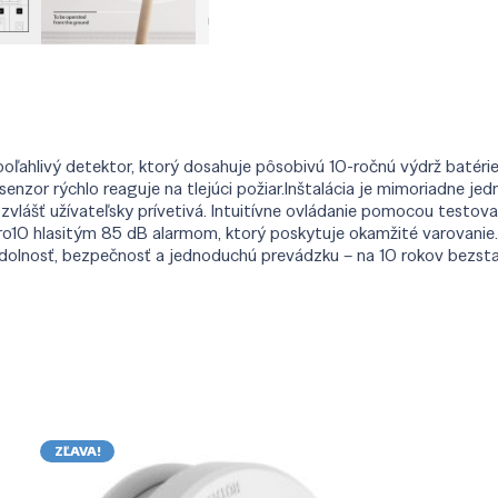
hlivý detektor, ktorý dosahuje pôsobivú 10-ročnú výdrž batérie. 
enzor rýchlo reaguje na tlejúci požiar.Inštalácia je mimoriadne j
zvlášť užívateľsky prívetivá. Intuitívne ovládanie pomocou testova
 Pro10 hlasitým 85 dB alarmom, ktorý poskytuje okamžité varovani
dolnosť, bezpečnosť a jednoduchú prevádzku – na 10 rokov bezsta
ZĽAVA!