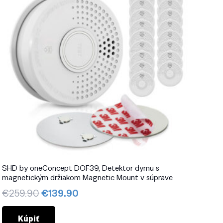
SHD by oneConcept DOF39, Detektor dymu s
magnetickým držiakom Magnetic Mount v súprave
Pôvodná
Aktuálna
€
259.90
€
139.90
cena
cena
bola:
je:
Kúpiť