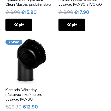
Clean Master, príslušenstvo
vysávač IVC-30 a IVC-50
Pôvodná
Aktuálna
Pôvodná
Aktuálna
€
19.90
€
15.90
€
19.90
€
17.90
cena
cena
cena
cena
bola:
je:
bola:
je:
Kúpiť
Kúpiť
€19.90.
€15.90.
€19.90.
€17.90.
ZĽAVA!
Klarstein Náhradný
nástavec s kefkou pre
vysávač IVC-80
Pôvodná
Aktuálna
€
29.90
€
12.90