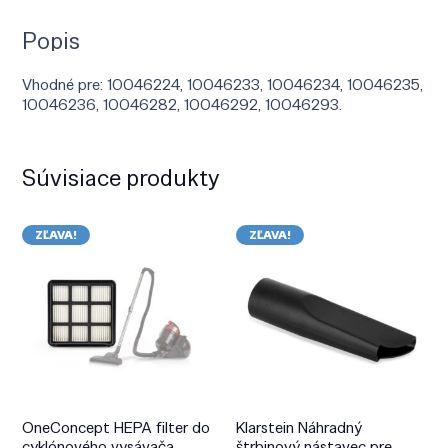
Popis
Vhodné pre: 10046224, 10046233, 10046234, 10046235,
10046236, 10046282, 10046292, 10046293.
Súvisiace produkty
ZĽAVA!
ZĽAVA!
OneConcept HEPA filter do
Klarstein Náhradný
cyklónového vysávača
štrbinový nástavec pre