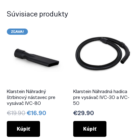
Súvisiace produkty
ZĽAVA!
Klarstein Náhradný
Klarstein Náhradná hadica
štrbinový nástavec pre
pre vysávač IVC-30 a IVC-
vysávač IVC-80
50
Pôvodná
Aktuálna
€
19.90
€
16.90
€
29.90
cena
cena
bola:
je:
Kúpiť
Kúpiť
€19.90.
€16.90.