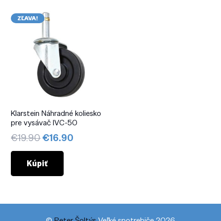
ZĽAVA!
Klarstein Náhradné koliesko
pre vysávač IVC-50
Pôvodná
Aktuálna
€
19.90
€
16.90
cena
cena
bola:
je:
Kúpiť
€19.90.
€16.90.
©
Peter Šoltýs
Veľké spotrebiče 2026