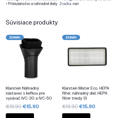
> Príslušenstvo a náhradné diely
Značka:
nan
Súvisiace produkty
ZĽAVA!
ZĽAVA!
Klarstein Náhradný
Klarstein Mister Eco, HEPA
nástavec s kefkou pre
filter, náhradný diel, HEPA
vysávač IVC-30 a IVC-50
filter triedy 13
Pôvodná
Aktuálna
Pôvodná
Aktuálna
€
19.90
€
15.90
€
19.90
€
15.90
cena
cena
cena
cena