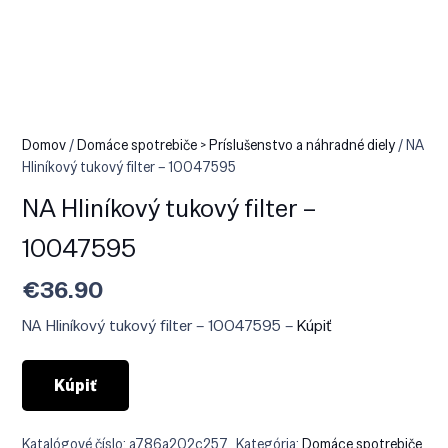
Domov
/
Domáce spotrebiče > Príslušenstvo a náhradné diely
/ NA
Hliníkový tukový filter – 10047595
NA Hliníkový tukový filter –
10047595
€
36.90
NA Hliníkový tukový filter – 10047595 –
Kúpiť
Kúpiť
Katalógové číslo:
a786a202c257
Kategória:
Domáce spotrebiče