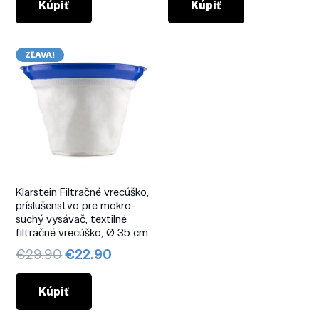
bola:
je:
bola:
je:
Kúpiť
Kúpiť
€19.90.
€15.90.
€19.90.
€15.90.
ZĽAVA!
Klarstein Filtračné vrecúško,
príslušenstvo pre mokro-
suchý vysávač, textilné
filtračné vrecúško, Ø 35 cm
Pôvodná
Aktuálna
€
29.90
€
22.90
cena
cena
bola:
je:
Kúpiť
€29.90.
€22.90.