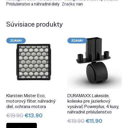
Príslušenstvo a náhradné diely
Značka:
nan
Súvisiace produkty
ZĽAVA!
ZĽAVA!
Klarstein Mister Eco,
DURAMAXX Lakeside,
motorový filter, náhradný
kolieska pre jazierkový
diel, ochrana motora
vysávač Powerplus, 4 kusy,
náhradné príslušenstvo
Pôvodná
Aktuálna
€
19.90
€
13.90
Pôvodná
Aktuálna
€
19.90
€
11.90
cena
cena