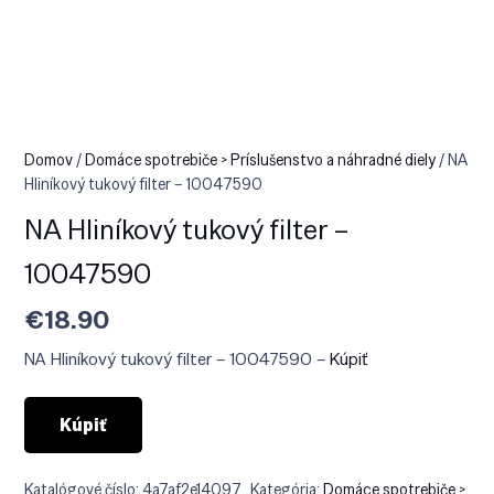
Domov
/
Domáce spotrebiče > Príslušenstvo a náhradné diely
/ NA
Hliníkový tukový filter – 10047590
NA Hliníkový tukový filter –
10047590
€
18.90
NA Hliníkový tukový filter – 10047590 –
Kúpiť
Kúpiť
Katalógové číslo:
4a7af2e14097
Kategória:
Domáce spotrebiče >