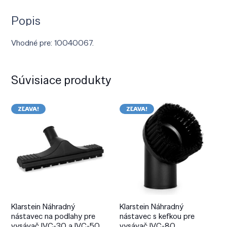
Popis
Vhodné pre: 10040067.
Súvisiace produkty
ZĽAVA!
ZĽAVA!
Klarstein Náhradný
Klarstein Náhradný
nástavec na podlahy pre
nástavec s kefkou pre
vysávač IVC-30 a IVC-50
vysávač IVC-80