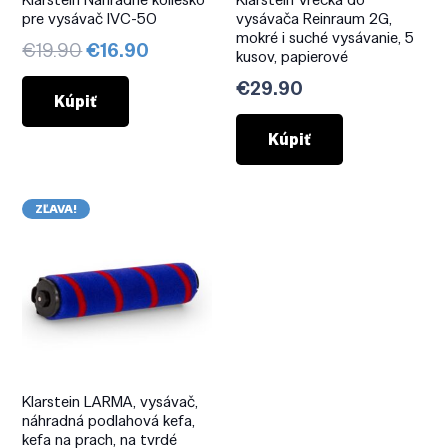
pre vysávač IVC-50
vysávača Reinraum 2G,
mokré i suché vysávanie, 5
Pôvodná
Aktuálna
€
19.90
€
16.90
kusov, papierové
cena
cena
€
29.90
bola:
je:
Kúpiť
€19.90.
€16.90.
Kúpiť
ZĽAVA!
Klarstein LARMA, vysávač,
náhradná podlahová kefa,
kefa na prach, na tvrdé