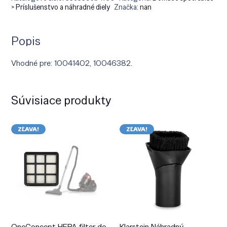
> Príslušenstvo a náhradné diely
Značka:
nan
Popis
Vhodné pre: 10041402, 10046382.
Súvisiace produkty
ZĽAVA!
ZĽAVA!
OneConcept HEPA filter do
Klarstein Náhradný