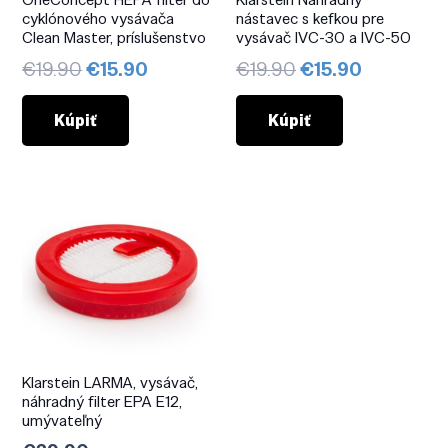
cyklónového vysávača
nástavec s kefkou pre
Clean Master, príslušenstvo
vysávač IVC-30 a IVC-50
Pôvodná
Aktuálna
Pôvodná
Aktuálna
€
19.90
€
15.90
€
19.90
€
15.90
cena
cena
cena
cena
bola:
je:
bola:
je:
Kúpiť
Kúpiť
€19.90.
€15.90.
€19.90.
€15.90.
Klarstein LARMA, vysávač,
náhradný filter EPA E12,
umývateľný