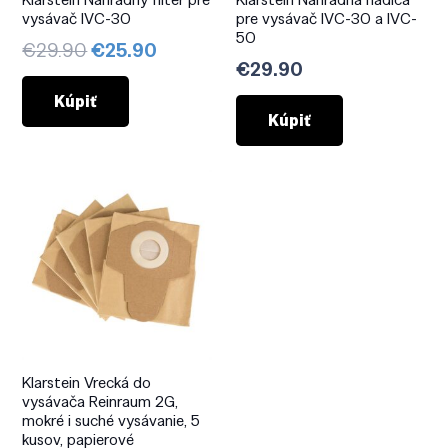
vysávač IVC-30
pre vysávač IVC-30 a IVC-
50
Pôvodná
Aktuálna
€
29.90
€
25.90
€
29.90
cena
cena
bola:
je:
Kúpiť
Kúpiť
€29.90.
€25.90.
Klarstein Vrecká do
vysávača Reinraum 2G,
mokré i suché vysávanie, 5
kusov, papierové