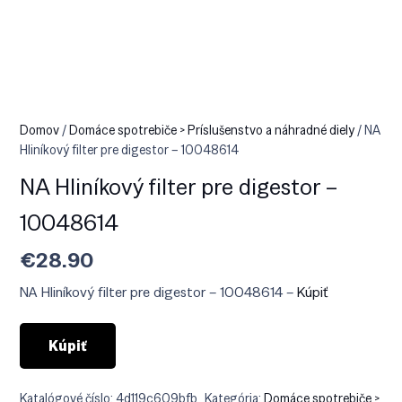
Domov
/
Domáce spotrebiče > Príslušenstvo a náhradné diely
/ NA
Hliníkový filter pre digestor – 10048614
NA Hliníkový filter pre digestor –
10048614
€
28.90
NA Hliníkový filter pre digestor – 10048614 –
Kúpiť
Kúpiť
Katalógové číslo:
4d119c609bfb
Kategória:
Domáce spotrebiče >