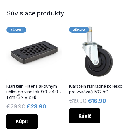
Súvisiace produkty
ZĽAVA!
ZĽAVA!
Klarstein Filter s aktívnym
Klarstein Náhradné koliesko
uhlím do vinoték, 9.9 x 4.9 x
pre vysávač IVC-50
1 cm (Š x V x H)
Pôvodná
Aktuálna
€
19.90
€
16.90
Pôvodná
Aktuálna
€
29.90
€
23.90
cena
cena
cena
cena
bola:
je:
Kúpiť
bola:
je:
Kúpiť
€19.90.
€16.90.
€29.90.
€23.90.