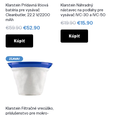
Klarstein Prídavná lítiová
Klarstein Náhradný
batéria pre vysávač
nástavec na podlahy pre
Cleanbutler, 22.2 V/2200
vysávač IVC-30 a IVC-50
mAh
Pôvodná
Aktuálna
€
19.90
€
15.90
Pôvodná
Aktuálna
€
59.90
€
52.90
cena
cena
cena
cena
bola:
je:
Kúpiť
bola:
je:
Kúpiť
€19.90.
€15.90.
€59.90.
€52.90.
ZĽAVA!
Klarstein Filtračné vrecúško,
príslušenstvo pre mokro-