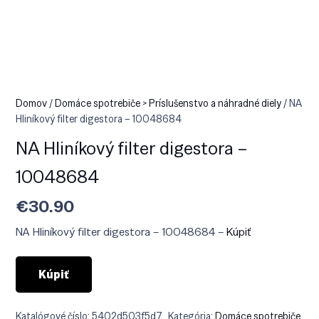
Domov
/
Domáce spotrebiče > Príslušenstvo a náhradné diely
/ NA
Hliníkový filter digestora – 10048684
NA Hliníkový filter digestora –
10048684
€
30.90
NA Hliníkový filter digestora – 10048684 –
Kúpiť
Kúpiť
Katalógové číslo:
5402d503f5d7
Kategória:
Domáce spotrebiče