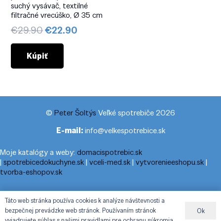
suchý vysávač, textilné
filtračné vrecúško, Ø 35 cm
Pôvodná
Aktuálna
€
29.90
€
22.90
cena
cena
bola:
je:
Kúpiť
€29.90.
€22.90.
©
Peter Šoltýs
Veľké spotrebiče 2026
E-mail:
info@velkespotrebice.sk
Moje katalógy a weby:
domacispotrebic.sk
|
spotrebicedokuchyne.sk
|
vceli-med.sk
|
vytvorenieeshopu.sk
|
tvorba-eshopov.sk
Moje blogy:
cestovnyporiadok.eu
|
pracanadoma.net
|
telefonny-
Táto web stránka používa cookies k analýze návštevnosti a
zoznam-podla-cisla.sk
|
praca-z-domu-na-pc.sk
|
dnesny-
bezpečnej prevádzke web stránok. Používaním stránok
Ok
horoskop.sk
|
cestuj-dovolenkuj.sk
|
cestovny-poriadok.eu
vyjadrujete súhlas s našimi pravidlami pre ochranu súkromia.