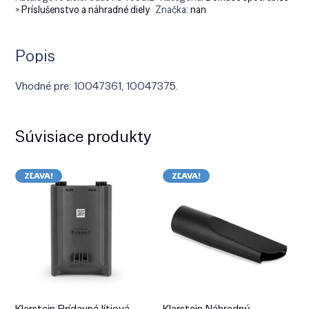
> Príslušenstvo a náhradné diely
Značka:
nan
Popis
Vhodné pre: 10047361, 10047375.
Súvisiace produkty
ZĽAVA!
ZĽAVA!
Klarstein Prídavná lítiová
Klarstein Náhradný