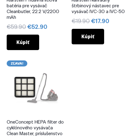
batéria pre vysávač
štrbinový nástavec pre
Cleanbutler, 22.2 V/2200
vysávač IVC-30 a IVC-50
mAh
Pôvodná
Aktuálna
€
19.90
€
17.90
Pôvodná
Aktuálna
€
59.90
€
52.90
cena
cena
cena
cena
bola:
je:
Kúpiť
bola:
je:
Kúpiť
€19.90.
€17.90.
€59.90.
€52.90.
ZĽAVA!
OneConcept HEPA filter do
cyklónového vysávača
Clean Master, príslušenstvo