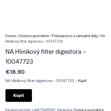
Domov
/
Domáce spotrebiče > Príslušenstvo a náhradné diely
/ NA
Hliníkový filter digestora – 10047723
NA Hliníkový filter digestora –
10047723
€
18.90
NA Hliníkový filter digestora – 10047723 –
Kúpiť
Kúpiť
Katalógové číslo:
cda579465d12
Kategória:
Domáce spotrebiče