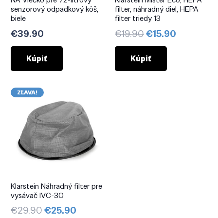
senzorový odpadkový kôš,
filter, náhradný diel, HEPA
biele
filter triedy 13
Pôvodná
Aktuálna
€
39.90
€
19.90
€
15.90
cena
cena
bola:
je:
Kúpiť
Kúpiť
€19.90.
€15.90.
ZĽAVA!
Klarstein Náhradný filter pre
vysávač IVC-30
Pôvodná
Aktuálna
€
29.90
€
25.90