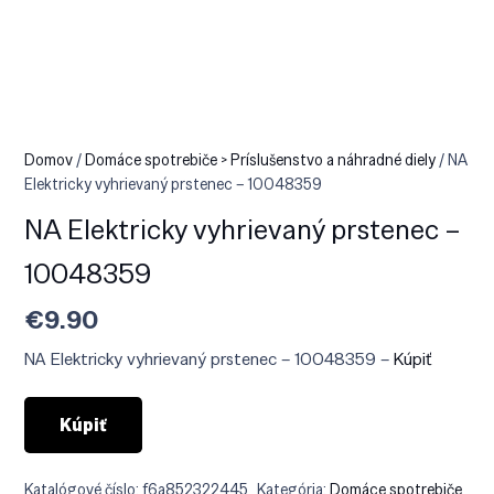
Domov
/
Domáce spotrebiče > Príslušenstvo a náhradné diely
/ NA
Elektricky vyhrievaný prstenec – 10048359
NA Elektricky vyhrievaný prstenec –
10048359
€
9.90
NA Elektricky vyhrievaný prstenec – 10048359 –
Kúpiť
Kúpiť
Katalógové číslo:
f6a852322445
Kategória:
Domáce spotrebiče