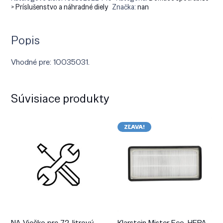
> Príslušenstvo a náhradné diely
Značka:
nan
Popis
Vhodné pre: 10035031.
Súvisiace produkty
ZĽAVA!
NA Viečko pre 72-litrový
Klarstein Mister Eco, HEPA