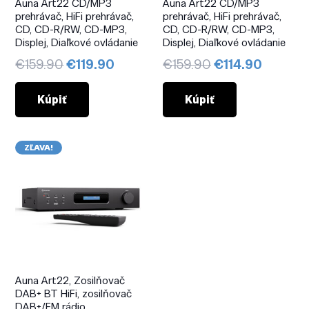
Auna Art22 CD/MP3
Auna Art22 CD/MP3
prehrávač, HiFi prehrávač,
prehrávač, HiFi prehrávač,
CD, CD-R/RW, CD-MP3,
CD, CD-R/RW, CD-MP3,
Displej, Diaľkové ovládanie
Displej, Diaľkové ovládanie
Pôvodná
Aktuálna
Pôvodná
Aktuál
€
159.90
€
119.90
€
159.90
€
114.90
cena
cena
cena
cena
bola:
je:
bola:
je:
Kúpiť
Kúpiť
€159.90.
€119.90.
€159.90.
€114.90
ZĽAVA!
Auna Art22, Zosilňovač
DAB+ BT HiFi, zosilňovač
DAB+/FM rádio