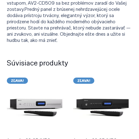
vstupom, AV2-CD509 sa bez problémov zaradí do Vašej
zostavy.Predný panel z brúsenej nehrdzavejúcej ocele
dodáva prístroju trvácny, elegantný výzor, ktorý sa
prirodzene hodí do každého moderného obývacieho
priestoru. Stavte na prehrávač, ktorý nebude zastarávať —
ani zvukovo, ani vizuálne. Objednajte ešte dnes a užite si
hudbu tak, ako má znieť.
Súvisiace produkty
ZĽAVA!
ZĽAVA!