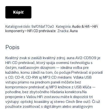
€149.90.
€118.90.
Kúpiť
Katalógové číslo:
9af0fdaf70a0
Kategória:
Audio & Hifi > HiFi
komponenty > HiFi CD prehrávače
Značka:
Auna
Popis
Kvalitný zvuk si zaslúži kvalitný zdroj. auna AV2-CD509 je
HiFi CD prehrávač, ktorý spája overenú technológiu s
čistým, nadčasovým dizajnom — ideálna voľba pre
každého, komu záleží na tom, čo počuje.Prehrávač si poradí
s CD, CD-R, CD-RW aj MP3 CD médiami. Vďaka USB
vstupu priamo na prednom paneli môžete bez
kompromisov prehrávať aj MP3 knižnice z USB kľúča —
pohodlne, bez zbytočného hľadania konektora.Na
prepojenie s Vašou HiFi zostavou máte k dispozícii tri
výstupy: optický, koaxiálny aj stereo Cinch (line out). Či už
používate zosilňovač s digitálnym alebo analógovým