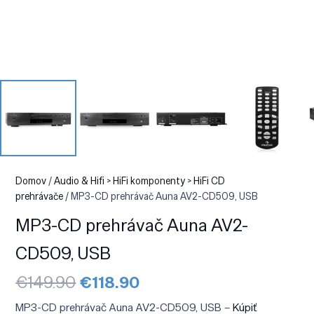
Domov
/
Audio & Hifi > HiFi komponenty > HiFi CD
prehrávače
/ MP3-CD prehrávač Auna AV2-CD509, USB
MP3-CD prehrávač Auna AV2-
CD509, USB
Pôvodná
Aktuálna
€
149.90
€
118.90
cena
cena
bola:
je:
MP3-CD prehrávač Auna AV2-CD509, USB –
Kúpiť