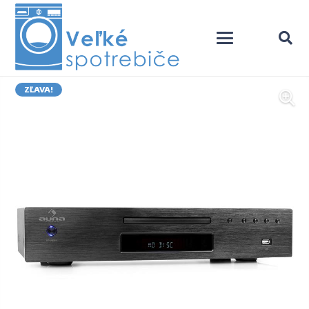
ZĽAVA!