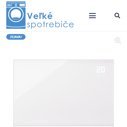
ZĽAVA!