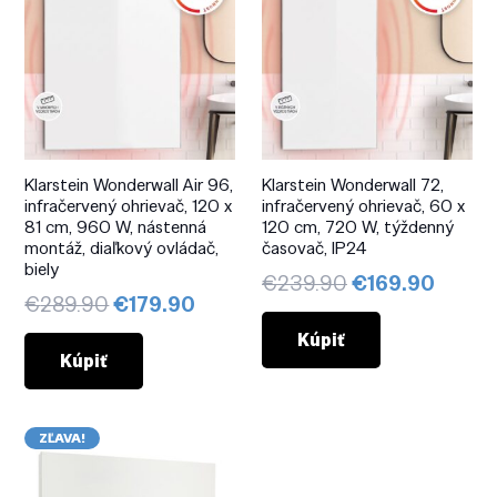
Klarstein Wonderwall Air 96,
Klarstein Wonderwall 72,
infračervený ohrievač, 120 x
infračervený ohrievač, 60 x
81 cm, 960 W, nástenná
120 cm, 720 W, týždenný
montáž, diaľkový ovládač,
časovač, IP24
biely
Pôvodná
Aktuá
€
239.90
€
169.90
Pôvodná
Aktuálna
€
289.90
€
179.90
cena
cena
cena
cena
bola:
je:
Kúpiť
bola:
je:
Kúpiť
€239.90.
€169.
€289.90.
€179.90.
ZĽAVA!