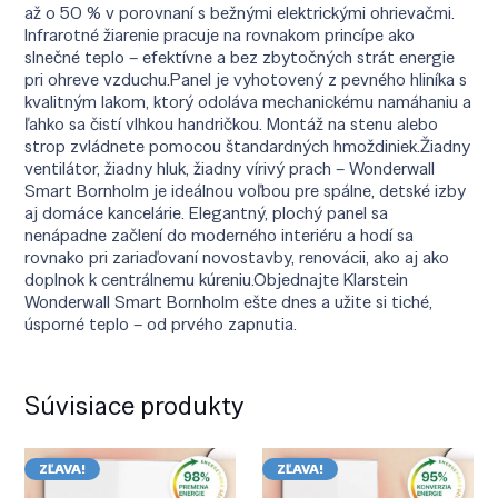
až o 50 % v porovnaní s bežnými elektrickými ohrievačmi.
Infrarotné žiarenie pracuje na rovnakom princípe ako
slnečné teplo – efektívne a bez zbytočných strát energie
pri ohreve vzduchu.Panel je vyhotovený z pevného hliníka s
kvalitným lakom, ktorý odoláva mechanickému namáhaniu a
ľahko sa čistí vlhkou handričkou. Montáž na stenu alebo
strop zvládnete pomocou štandardných hmoždiniek.Žiadny
ventilátor, žiadny hluk, žiadny vírivý prach – Wonderwall
Smart Bornholm je ideálnou voľbou pre spálne, detské izby
aj domáce kancelárie. Elegantný, plochý panel sa
nenápadne začlení do moderného interiéru a hodí sa
rovnako pri zariaďovaní novostavby, renovácii, ako aj ako
doplnok k centrálnemu kúreniu.Objednajte Klarstein
Wonderwall Smart Bornholm ešte dnes a užite si tiché,
úsporné teplo – od prvého zapnutia.
Súvisiace produkty
ZĽAVA!
ZĽAVA!