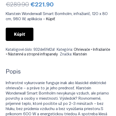
Pôvodná
Aktuálna
€
289.90
€
221.90
cena
cena
bola:
je:
Klarstein Wonderwall Smart Bornholm, infražiarič, 120 x 80
€289.90.
€221.90.
cm, 980 W, aplikácia –
Kúpiť
Kúpiť
Katalógové číslo:
932de6fe12a1
Kategória:
Ohrievače > Infražiariče
> Nástenné a stropné infrapanely
Značka:
Klarstein
Popis
Infrarotné vykurovanie funguje inak ako klasické elektrické
ohrievače – a práve to je jeho prednosť. Klarstein
Wonderwall Smart Bornholm nevykuruje vzduch, ale priamo
povrchy a osoby v miestnosti. Výsledok? Rovnomerné,
príjemné teplo, ktoré pocítite už po 2–3 minútach – bez
hluku, bez prúdenia vzduchu a bez vysúšania priestoru.S
príkonom 600 W a energetickou triedou A spotreba klesá