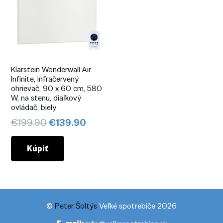
Klarstein Wonderwall Air
Infinite, infračervený
ohrievač, 90 x 60 cm, 580
W, na stenu, diaľkový
ovládač, biely
Pôvodná
Aktuálna
€
199.90
€
139.90
cena
cena
bola:
je:
Kúpiť
€199.90.
€139.90.
©
Peter Šoltýs
Veľké spotrebiče 2026