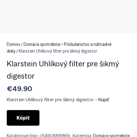
Domov
/
Domáce spotrebiče > Príslušenstvo a náhradné
diely
/ Klarstein Uhlíkový filter pre šikmý digestor
Klarstein Uhlíkový filter pre šikmý
digestor
€
49.90
Klarstein Uhlíkový filter pre šikmý digestor –
Kúpiť
Kúpiť
Katalógové číslo:
c5490889186b
Kategória:
Domáce spotrebiče