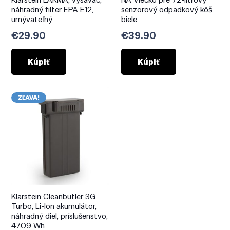
náhradný filter EPA E12,
senzorový odpadkový kôš,
umývateľný
biele
€
29.90
€
39.90
Kúpiť
Kúpiť
ZĽAVA!
Klarstein Cleanbutler 3G
Turbo, Li-Ion akumulátor,
náhradný diel, príslušenstvo,
47.09 Wh