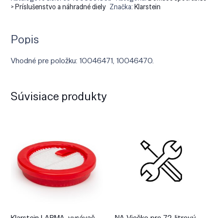
> Príslušenstvo a náhradné diely
Značka:
Klarstein
Popis
Vhodné pre položku: 10046471, 10046470.
Súvisiace produkty
Klarstein LARMA, vysávač,
NA Viečko pre 72-litrový