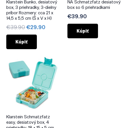
Klarstein Bunko, desiatový
NA Schmatzfatz desiatový
box, 3 priehradky, 3-dielny
box so 6 priehradkami
príbor Rozmery: cca 21 x
€
39.90
14,5 x 5,5 cm (Š x V x H)
Pôvodná
Aktuálna
€
39.90
€
29.90
Kúpiť
cena
cena
bola:
je:
Kúpiť
€39.90.
€29.90.
Klarstein Schmatzfatz
easy, desiatový box, 4
priehradky, 18 × 15 × 5 cm