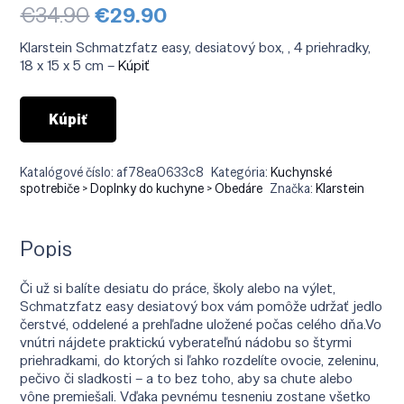
Pôvodná
Aktuálna
€
34.90
€
29.90
cena
cena
bola:
je:
Klarstein Schmatzfatz easy, desiatový box, , 4 priehradky,
€34.90.
€29.90.
18 x 15 x 5 cm –
Kúpiť
Kúpiť
Katalógové číslo:
af78ea0633c8
Kategória:
Kuchynské
spotrebiče > Doplnky do kuchyne > Obedáre
Značka:
Klarstein
Popis
Či už si balíte desiatu do práce, školy alebo na výlet,
Schmatzfatz easy desiatový box vám pomôže udržať jedlo
čerstvé, oddelené a prehľadne uložené počas celého dňa.Vo
vnútri nájdete praktickú vyberateľnú nádobu so štyrmi
priehradkami, do ktorých si ľahko rozdelíte ovocie, zeleninu,
pečivo či sladkosti – a to bez toho, aby sa chute alebo
vône premiešali. Vďaka pevnému tesneniu zostane všetko