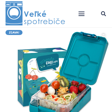
ZĽAVA!