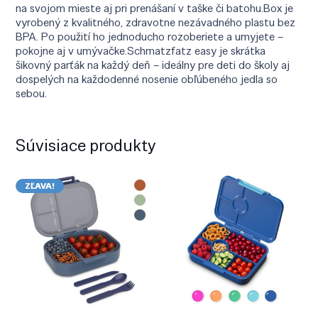
na svojom mieste aj pri prenášaní v taške či batohu.Box je
vyrobený z kvalitného, zdravotne nezávadného plastu bez
BPA. Po použití ho jednoducho rozoberiete a umyjete –
pokojne aj v umývačke.Schmatzfatz easy je skrátka
šikovný parťák na každý deň – ideálny pre deti do školy aj
dospelých na každodenné nosenie obľúbeného jedla so
sebou.
Súvisiace produkty
ZĽAVA!