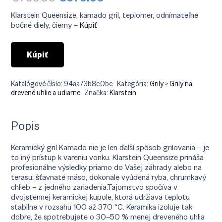
cena
cena
bola:
je:
Klarstein Queensize, kamado gril, teplomer, odnímateľné
€799.90.
€579.90.
bočné diely, čierny –
Kúpiť
Kúpiť
Katalógové číslo:
94aa73b8c05c
Kategória:
Grily > Grily na
drevené uhlie a udiarne
Značka:
Klarstein
Popis
Keramický gril Kamado nie je len ďalší spôsob grilovania – je
to iný prístup k vareniu vonku. Klarstein Queensize prináša
profesionálne výsledky priamo do Vašej záhrady alebo na
terasu: šťavnaté mäso, dokonale vyúdená ryba, chrumkavý
chlieb – z jedného zariadenia.Tajomstvo spočíva v
dvojstennej keramickej kupole, ktorá udržiava teplotu
stabilne v rozsahu 100 až 370 °C. Keramika izoluje tak
dobre, že spotrebujete o 30–50 % menej dreveného uhlia