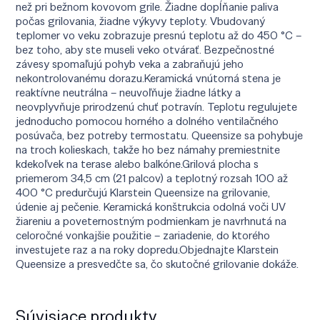
než pri bežnom kovovom grile. Žiadne dopĺňanie paliva
počas grilovania, žiadne výkyvy teploty. Vbudovaný
teplomer vo veku zobrazuje presnú teplotu až do 450 °C –
bez toho, aby ste museli veko otvárať. Bezpečnostné
závesy spomaľujú pohyb veka a zabraňujú jeho
nekontrolovanému dorazu.Keramická vnútorná stena je
reaktívne neutrálna – neuvoľňuje žiadne látky a
neovplyvňuje prirodzenú chuť potravín. Teplotu regulujete
jednoducho pomocou horného a dolného ventilačného
posúvača, bez potreby termostatu. Queensize sa pohybuje
na troch kolieskach, takže ho bez námahy premiestnite
kdekoľvek na terase alebo balkóne.Grilová plocha s
priemerom 34,5 cm (21 palcov) a teplotný rozsah 100 až
400 °C predurčujú Klarstein Queensize na grilovanie,
údenie aj pečenie. Keramická konštrukcia odolná voči UV
žiareniu a poveternostným podmienkam je navrhnutá na
celoročné vonkajšie použitie – zariadenie, do ktorého
investujete raz a na roky dopredu.Objednajte Klarstein
Queensize a presvedčte sa, čo skutočné grilovanie dokáže.
Súvisiace produkty