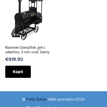
Klarstein Dampflok, gril s
udiarňou, 3 mm oceľ, čierny
€
919.90
Kúpiť
©
Peter Šoltýs
Veľké spotrebiče 2026