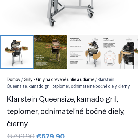
Domov
/
Grily > Grily na drevené uhlie a udiarne
/ Klarstein
Queensize, kamado gril, teplomer, odnímateľné bočné diely, čierny
Klarstein Queensize, kamado gril,
teplomer, odnímateľné bočné diely,
čierny
Pôvodná
Aktuálna
€
799.90
€
579.90