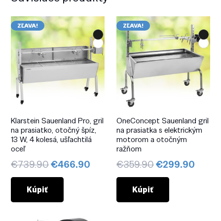
ZĽAVA!
ZĽAVA!
Klarstein Sauenland Pro, gril
OneConcept Sauenland gril
na prasiatko, otočný špíz,
na prasiatka s elektrickým
13 W, 4 kolesá, ušľachtilá
motorom a otočným
oceľ
ražňom
Pôvodná
Aktuálna
Pôvodná
Aktuá
€
739.90
€
466.90
€
359.90
€
299.90
cena
cena
cena
cena
bola:
je:
bola:
je:
Kúpiť
Kúpiť
€739.90.
€466.90.
€359.90.
€299.