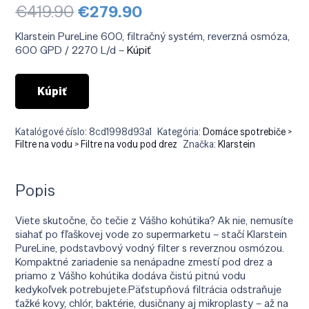
Pôvodná
Aktuálna
€
419.90
€
279.90
cena
cena
bola:
je:
Klarstein PureLine 600, filtračný systém, reverzná osmóza,
€419.90.
€279.90.
600 GPD / 2270 L/d –
Kúpiť
Kúpiť
Katalógové číslo:
8cd1998d93a1
Kategória:
Domáce spotrebiče >
Filtre na vodu > Filtre na vodu pod drez
Značka:
Klarstein
Popis
Viete skutočne, čo tečie z Vášho kohútika? Ak nie, nemusíte
siahať po fľaškovej vode zo supermarketu – stačí Klarstein
PureLine, podstavbový vodný filter s reverznou osmózou.
Kompaktné zariadenie sa nenápadne zmestí pod drez a
priamo z Vášho kohútika dodáva čistú pitnú vodu
kedykoľvek potrebujete.Päťstupňová filtrácia odstraňuje
ťažké kovy, chlór, baktérie, dusičnany aj mikroplasty – až na