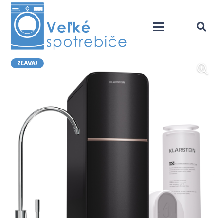
ZĽAVA!