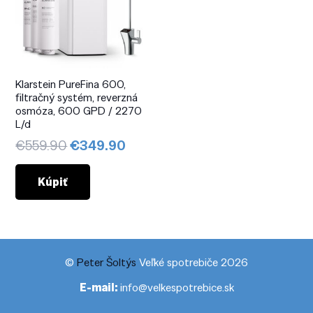
Klarstein PureFina 600,
filtračný systém, reverzná
osmóza, 600 GPD / 2270
L/d
Pôvodná
Aktuálna
€
559.90
€
349.90
cena
cena
bola:
je:
Kúpiť
€559.90.
€349.90.
©
Peter Šoltýs
Veľké spotrebiče 2026
E-mail:
info@velkespotrebice.sk