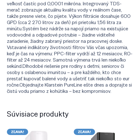
veľkosť častíc pod 0,0001 mikróna. Integrovaný TDS-
merač zobrazuje aktuálnu kvalitu vody v reálnom čase,
takže presne viete, čo pijete. Výkon filtrácie dosahuje 600
GPD (cca 2 270 litrov za deň) pri prietoku 1,56 litra za
minútu.Systém bez nádrže sa napojí priamo na existujúce
vodovodné a odpadové potrubie – žiadne viditeľné
zariadenie, žiadny zabraný priestor na pracovnej doske.
Vstavané indikátory životnosti filtrov Vás včas upozornia,
keď je čas na výmenu: PPC-filter vydrží až 12 mesiacov, RO-
filter až 24 mesiacov. Samotná výmena trvá len niekoľko
sekúnd.Dlhodobé riešenie pre rodiny s deťmi, seniorov či
osoby s oslabenou imunitou – a pre každého, kto chce
prestať kupovať balené vody a ušetriť tak niekoľko sto eur
ročne.Objednajte Klarstein PureLine ešte dnes a doprajte si
čistú vodu priamo z kohútika – bez kompromisov.
Súvisiace produkty
ZĽAVA!
ZĽAVA!