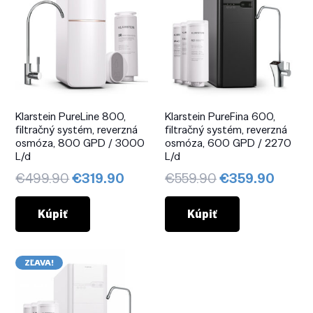
Klarstein PureLine 800,
Klarstein PureFina 600,
filtračný systém, reverzná
filtračný systém, reverzná
osmóza, 800 GPD / 3000
osmóza, 600 GPD / 2270
L/d
L/d
Pôvodná
Aktuálna
Pôvodná
Aktuá
€
499.90
€
319.90
€
559.90
€
359.90
cena
cena
cena
cena
bola:
je:
bola:
je:
Kúpiť
Kúpiť
€499.90.
€319.90.
€559.90.
€359.
ZĽAVA!