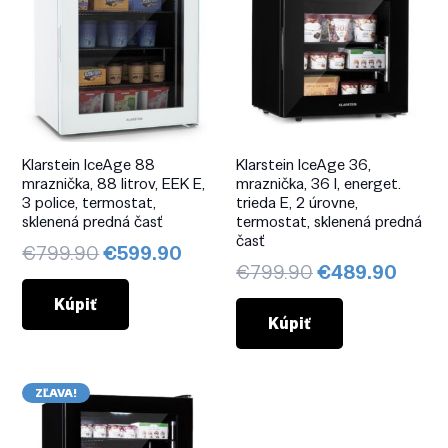
Klarstein IceAge 88
Klarstein IceAge 36,
mraznička, 88 litrov, EEK E,
mraznička, 36 l, energet.
3 police, termostat,
trieda E, 2 úrovne,
sklenená predná časť
termostat, sklenená predná
časť
Pôvodná
Aktuálna
€
799.90
€
599.90
Pôvodná
Aktuá
€
799.90
€
489.90
cena
cena
cena
cena
bola:
je:
Kúpiť
bola:
je:
Kúpiť
€799.90.
€599.90.
€799.90.
€489
ZĽAVA!