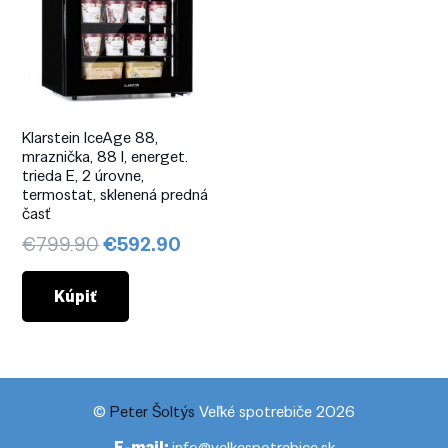
Klarstein IceAge 88,
mraznička, 88 l, energet.
trieda E, 2 úrovne,
termostat, sklenená predná
časť
Pôvodná
Aktuálna
€
799.90
€
592.90
cena
cena
bola:
je:
Kúpiť
€799.90.
€592.90.
©
Peter Šoltýs
Veľké spotrebiče 2026
E-mail:
info@velkespotrebice.sk