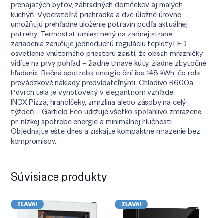
prenajatých bytov, záhradných domčekov aj malých
kuchýň. Vyberateľná priehradka a dve úložné úrovne
umožňujú prehľadné uloženie potravín podľa aktuálnej
potreby. Termostat umiestnený na zadnej strane
zariadenia zaručuje jednoduchú reguláciu teploty.LED
osvetlenie vnútorného priestoru zaistí, že obsah mrazničky
vidíte na prvý pohľad – žiadne tmavé kúty, žiadne zbytočné
hľadanie. Ročná spotreba energie činí iba 148 kWh, čo robí
prevádzkové náklady predvídateľnými. Chladivo R600a.
Povrch tela je vyhotovený v elegantnom vzhľade
INOX.Pizza, hranolčeky, zmrzlina alebo zásoby na celý
týždeň – Garfield Eco udržuje všetko spoľahlivo zmrazené
pri nízkej spotrebe energie a minimálnej hlučnosti.
Objednajte ešte dnes a získajte kompaktné mrazenie bez
kompromisov.
Súvisiace produkty
ZĽAVA!
ZĽAVA!