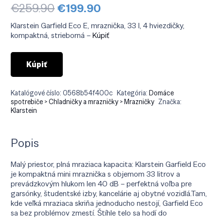
Pôvodná
Aktuálna
€
259.90
€
199.90
cena
cena
bola:
je:
Klarstein Garfield Eco E, mraznička, 33 l, 4 hviezdičky,
€259.90.
€199.90.
kompaktná, strieborná –
Kúpiť
Kúpiť
Katalógové číslo:
0568b54f400c
Kategória:
Domáce
spotrebiče > Chladničky a mrazničky > Mrazničky
Značka:
Klarstein
Popis
Malý priestor, plná mraziaca kapacita: Klarstein Garfield Eco
je kompaktná mini mraznička s objemom 33 litrov a
prevádzkovým hlukom len 40 dB – perfektná voľba pre
garsónky, študentské izby, kancelárie aj obytné vozidlá.Tam,
kde veľká mraziaca skriňa jednoducho nestojí, Garfield Eco
sa bez problémov zmestí. Štíhle telo sa hodí do