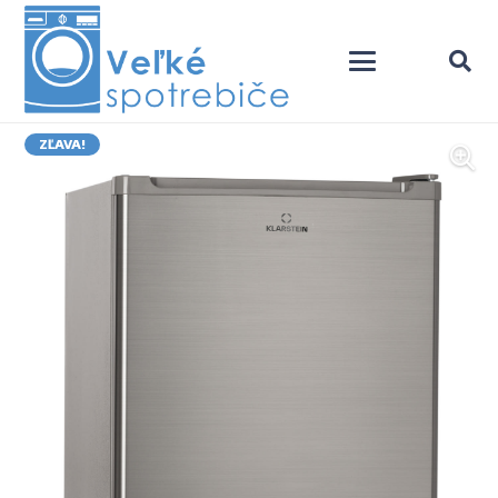
ZĽAVA!